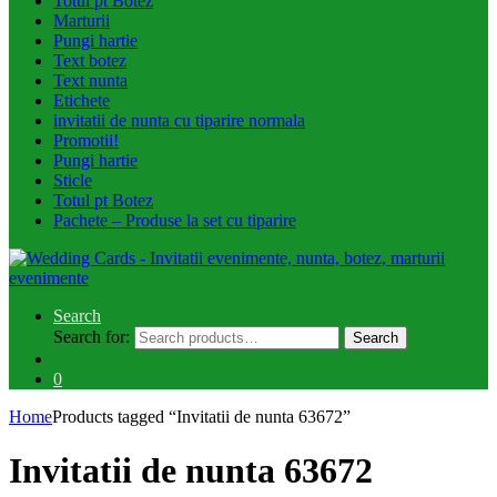
Totul pt Botez
Marturii
Pungi hartie
Text botez
Text nunta
Etichete
invitatii de nunta cu tiparire normala
Promotii!
Pungi hartie
Sticle
Totul pt Botez
Pachete – Produse la set cu tiparire
Search
Search for:
Search
0
Home
Products tagged “Invitatii de nunta 63672”
Invitatii de nunta 63672