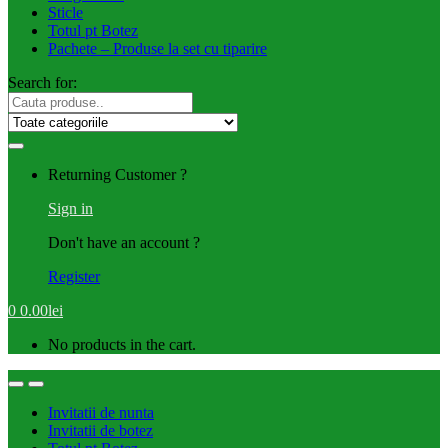
Sticle
Totul pt Botez
Pachete – Produse la set cu tiparire
Search for:
Returning Customer ?
Sign in
Don't have an account ?
Register
0
0.00
lei
No products in the cart.
Invitatii de nunta
Invitatii de botez