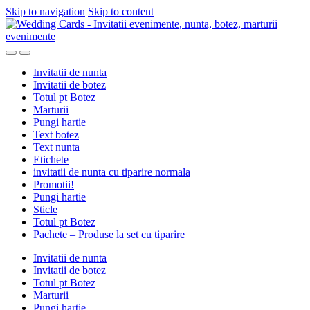
Skip to navigation
Skip to content
Invitatii de nunta
Invitatii de botez
Totul pt Botez
Marturii
Pungi hartie
Text botez
Text nunta
Etichete
invitatii de nunta cu tiparire normala
Promotii!
Pungi hartie
Sticle
Totul pt Botez
Pachete – Produse la set cu tiparire
Invitatii de nunta
Invitatii de botez
Totul pt Botez
Marturii
Pungi hartie