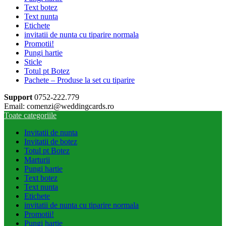
Text botez
Text nunta
Etichete
invitatii de nunta cu tiparire normala
Promotii!
Pungi hartie
Sticle
Totul pt Botez
Pachete – Produse la set cu tiparire
Support
0752-222.779
Email: comenzi@weddingcards.ro
Toate categoriile
Invitatii de nunta
Invitatii de botez
Totul pt Botez
Marturii
Pungi hartie
Text botez
Text nunta
Etichete
invitatii de nunta cu tiparire normala
Promotii!
Pungi hartie