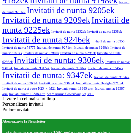
9182ek
Invitatii de nunta 9198ek
Invitatii
Invitatii de nunta 9205ek
de nunta 9201ek
Invitatii de nunta 9209ek
Invitatii de
nunta 9225ek
Invitatii de nunta 9232ek
Invitatii de nunta 9238ek
Invitatii de nunta 9246ek
Invitatii de nunta 30355
Invitatii de nunta 74775
Invitatii de nunta: 9271ek
Invitatii de nunta: 9288ek
Invitatii de
nunta: 9291ek
Invitatii de nunta: 9294ek
Invitatii de nunta: 9295ek
Invitatii de nunta:
Invitatii de nunta: 9306ek
9296ek
Invitatii de nunta:
9308ek
Invitatii de nunta: 9313ek
Invitatii de nunta: 9328ek
Invitatii de nunta: 9345ek
Invitatii de nunta: 9347ek
Invitatii de nunta: 9354ek
Invitatii de nunta: 9363ek
Invitatii de nunta: 9365ek
Invitatii de nunta Plexiglas 9213ek
Invitatii de nunta si botez N23_x_M21
Invitatii nunta: 19385-arm
Invitatii nunta: 19387-
arm
Invitatii nunta: 19388-arm
Set Marturii: FlowerBouquet, set 1
Livrare in cel mai scurt timp
Perzonalizare invitatii
Pintare invitatii
Aboneaza-te la Newsletter
...si primeste
un cupon cu 10% reducere pentru prima