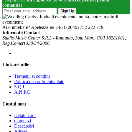
comanda!
Sign Up
Ai o intrebare? Apeleaza-ne 24/7!
(0040) 752 222 779
Informatii Contact
Studio Music Center S.R.L - Romania, Satu Mare, CUI 18281081,
Reg.Comert J30/34/2006
Link-uri utile
Termenii si conditii
Politica de confidentialitate
S.Q.L
A.N.P.C
Contul meu
Detalii cont
Comenzi
Descărcări
Adrese