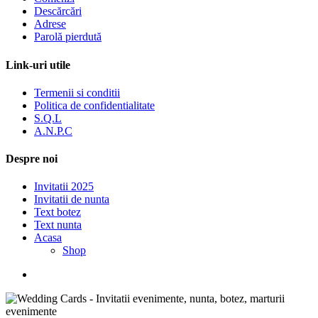
Descărcări
Adrese
Parolă pierdută
Link-uri utile
Termenii si conditii
Politica de confidentialitate
S.Q.L
A.N.P.C
Despre noi
Invitatii 2025
Invitatii de nunta
Text botez
Text nunta
Acasa
Shop