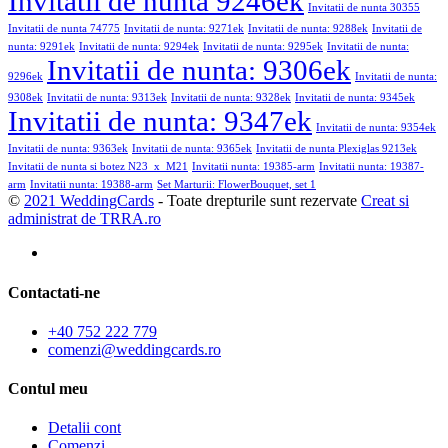
Invitatii de nunta 9246ek
Invitatii de nunta 30355
Invitatii de nunta 74775
Invitatii de nunta: 9271ek
Invitatii de nunta: 9288ek
Invitatii de
nunta: 9291ek
Invitatii de nunta: 9294ek
Invitatii de nunta: 9295ek
Invitatii de nunta:
Invitatii de nunta: 9306ek
9296ek
Invitatii de nunta:
9308ek
Invitatii de nunta: 9313ek
Invitatii de nunta: 9328ek
Invitatii de nunta: 9345ek
Invitatii de nunta: 9347ek
Invitatii de nunta: 9354ek
Invitatii de nunta: 9363ek
Invitatii de nunta: 9365ek
Invitatii de nunta Plexiglas 9213ek
Invitatii de nunta si botez N23_x_M21
Invitatii nunta: 19385-arm
Invitatii nunta: 19387-
arm
Invitatii nunta: 19388-arm
Set Marturii: FlowerBouquet, set 1
©
2021 WeddingCards
- Toate drepturile sunt rezervate
Creat si
administrat de TRRA.ro
Contactati-ne
+40 752 222 779
comenzi@weddingcards.ro
Contul meu
Detalii cont
Comenzi