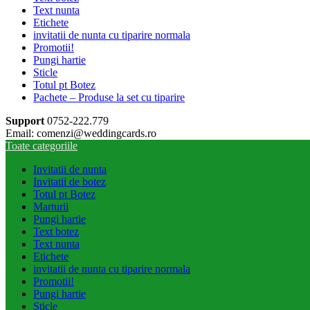
Text nunta
Etichete
invitatii de nunta cu tiparire normala
Promotii!
Pungi hartie
Sticle
Totul pt Botez
Pachete – Produse la set cu tiparire
Support
0752-222.779
Email: comenzi@weddingcards.ro
Toate categoriile
Invitatii de nunta
Invitatii de botez
Totul pt Botez
Marturii
Pungi hartie
Text botez
Text nunta
Etichete
invitatii de nunta cu tiparire normala
Promotii!
Pungi hartie
Sticle