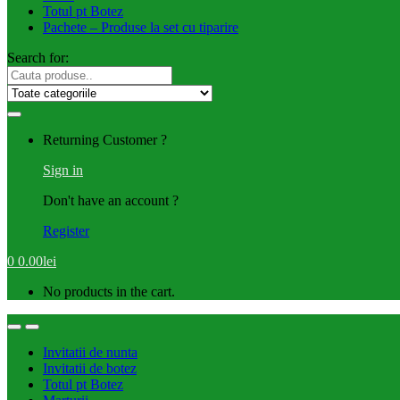
Totul pt Botez
Pachete – Produse la set cu tiparire
Search for:
Returning Customer ?
Sign in
Don't have an account ?
Register
0
0.00
lei
No products in the cart.
Invitatii de nunta
Invitatii de botez
Totul pt Botez