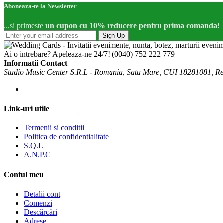
Aboneaza-te la Newsletter
...si primeste
un cupon cu 10% reducere pentru prima comanda!
Sign Up
Ai o intrebare? Apeleaza-ne 24/7!
(0040) 752 222 779
Informatii Contact
Studio Music Center S.R.L - Romania, Satu Mare, CUI 18281081, R
Link-uri utile
Termenii si conditii
Politica de confidentialitate
S.Q.L
A.N.P.C
Contul meu
Detalii cont
Comenzi
Descărcări
Adrese