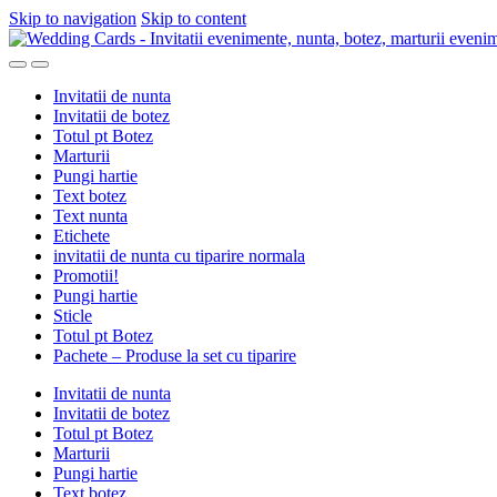
Skip to navigation
Skip to content
Invitatii de nunta
Invitatii de botez
Totul pt Botez
Marturii
Pungi hartie
Text botez
Text nunta
Etichete
invitatii de nunta cu tiparire normala
Promotii!
Pungi hartie
Sticle
Totul pt Botez
Pachete – Produse la set cu tiparire
Invitatii de nunta
Invitatii de botez
Totul pt Botez
Marturii
Pungi hartie
Text botez