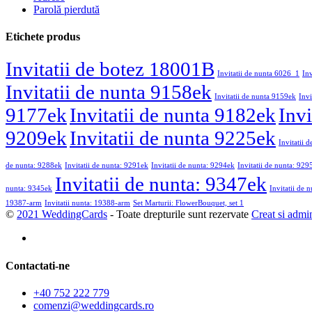
Parolă pierdută
Etichete produs
Invitatii de botez 18001B
Invitatii de nunta 6026_1
In
Invitatii de nunta 9158ek
Invitatii de nunta 9159ek
Invi
9177ek
Invitatii de nunta 9182ek
Invi
9209ek
Invitatii de nunta 9225ek
Invitatii 
de nunta: 9288ek
Invitatii de nunta: 9291ek
Invitatii de nunta: 9294ek
Invitatii de nunta: 929
Invitatii de nunta: 9347ek
nunta: 9345ek
Invitatii de 
19387-arm
Invitatii nunta: 19388-arm
Set Marturii: FlowerBouquet, set 1
©
2021 WeddingCards
- Toate drepturile sunt rezervate
Creat si admi
Contactati-ne
+40 752 222 779
comenzi@weddingcards.ro