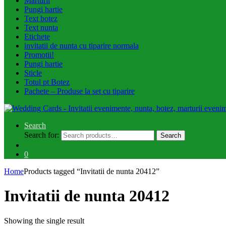
Marturii
Pungi hartie
Text botez
Text nunta
Etichete
invitatii de nunta cu tiparire normala
Promotii!
Pungi hartie
Sticle
Totul pt Botez
Pachete – Produse la set cu tiparire
Search
Search for:
Search
0
Home
Products tagged “Invitatii de nunta 20412”
Invitatii de nunta 20412
Showing the single result