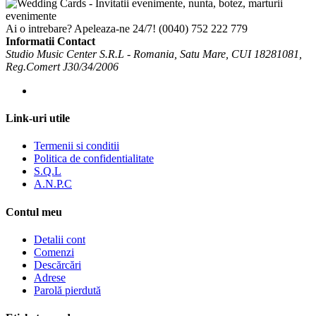
Ai o intrebare? Apeleaza-ne 24/7!
(0040) 752 222 779
Informatii Contact
Studio Music Center S.R.L - Romania, Satu Mare, CUI 18281081,
Reg.Comert J30/34/2006
Link-uri utile
Termenii si conditii
Politica de confidentialitate
S.Q.L
A.N.P.C
Contul meu
Detalii cont
Comenzi
Descărcări
Adrese
Parolă pierdută