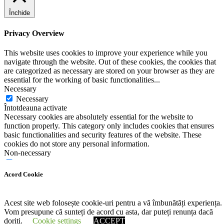
Închide
Privacy Overview
This website uses cookies to improve your experience while you
navigate through the website. Out of these cookies, the cookies that
are categorized as necessary are stored on your browser as they are
essential for the working of basic functionalities
...
Necessary
Necessary
Întotdeauna activate
Necessary cookies are absolutely essential for the website to
function properly. This category only includes cookies that ensures
basic functionalities and security features of the website. These
cookies do not store any personal information.
Non-necessary
Non-necessary
Any cookies that may not be particularly necessary for the website
Acord Cookie
to function and is used specifically to collect user personal data via
analytics, ads, other embedded contents are termed as non-necessary
cookies. It is mandatory to procure user consent prior to running
Acest site web folosește cookie-uri pentru a vă îmbunătăți experiența.
these cookies on your website.
Vom presupune că sunteți de acord cu asta, dar puteți renunța dacă
SALVEAZĂ ȘI ACCEPTĂ
doriți.
Cookie settings
ACCEPT