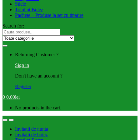
Sticle
Totul pt Botez
Pachete – Produse la set cu tiparire
Search for:
Returning Customer ?
Sign in
Don't have an account ?
Register
0
0.00
lei
No products in the cart.
Invitatii de nunta
Invitatii de botez