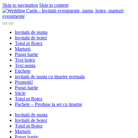
Skip to navigation
Skip to content
Invitatii de nunta
Invitatii de botez
Totul pt Botez
Marturii
Pungi hartie
Text botez
Text nunta
Etichete
invitatii de nunta cu tiparire normala
Promotii!
Pungi hartie
Sticle
Totul pt Botez
Pachete – Produse la set cu tiparire
Invitatii de nunta
Invitatii de botez
Totul pt Botez
Marturii
Pungi hartie