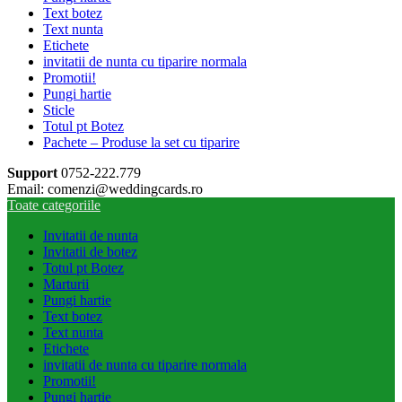
Text botez
Text nunta
Etichete
invitatii de nunta cu tiparire normala
Promotii!
Pungi hartie
Sticle
Totul pt Botez
Pachete – Produse la set cu tiparire
Support
0752-222.779
Email: comenzi@weddingcards.ro
Toate categoriile
Invitatii de nunta
Invitatii de botez
Totul pt Botez
Marturii
Pungi hartie
Text botez
Text nunta
Etichete
invitatii de nunta cu tiparire normala
Promotii!
Pungi hartie