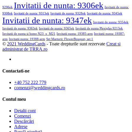
Invitatii de nunta: 9306ek
9296ek
Invitatii de nunta:
9308ek
Invitatii de nunta: 9313ek
Invitatii de nunta: 9328ek
Invitatii de nunta: 9345ek
Invitatii de nunta: 9347ek
Invitatii de nunta: 9354ek
Invitatii de nunta: 9363ek
Invitatii de nunta: 9365ek
Invitatii de nunta Plexiglas 9213ek
Invitatii de nunta si botez N23_x_M21
Invitatii nunta: 19385-arm
Invitatii nunta: 19387-
arm
Invitatii nunta: 19388-arm
Set Marturii: FlowerBouquet, set 1
©
2021 WeddingCards
- Toate drepturile sunt rezervate
Creat si
administrat de TRRA.ro
Contactati-ne
+40 752 222 779
comenzi@weddingcards.ro
Contul meu
Detalii cont
Comenzi
Descărcări
Adrese
Parolă pierdută