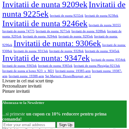
Invitatii de nunta 9209ek
Invitatii de
nunta 9225ek
Invitatii de nunta 9232ek
Invitatii de nunta 9238ek
Invitatii de nunta 9246ek
Invitatii de nunta 30355
Invitatii de nunta 74775
Invitatii de nunta: 9271ek
Invitatii de nunta: 9288ek
Invitatii de
nunta: 9291ek
Invitatii de nunta: 9294ek
Invitatii de nunta: 9295ek
Invitatii de nunta:
Invitatii de nunta: 9306ek
9296ek
Invitatii de nunta:
9308ek
Invitatii de nunta: 9313ek
Invitatii de nunta: 9328ek
Invitatii de nunta: 9345ek
Invitatii de nunta: 9347ek
Invitatii de nunta: 9354ek
Invitatii de nunta: 9363ek
Invitatii de nunta: 9365ek
Invitatii de nunta Plexiglas 9213ek
Invitatii de nunta si botez N23_x_M21
Invitatii nunta: 19385-arm
Invitatii nunta: 19387-
arm
Invitatii nunta: 19388-arm
Set Marturii: FlowerBouquet, set 1
Livrare in cel mai scurt timp
Perzonalizare invitatii
Pintare invitatii
Aboneaza-te la Newsletter
...si primeste
un cupon cu 10% reducere pentru prima
comanda!
Sign Up