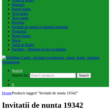
Totul pt Botez
Marturii
Pungi hartie
Text botez
Text nunta
Etichete
invitatii de nunta cu tiparire normala
Promotii!
Pungi hartie
Sticle
Totul pt Botez
Pachete – Produse la set cu tiparire
Search
Search for:
Search
0
Home
Products tagged “Invitatii de nunta 19342”
Invitatii de nunta 19342