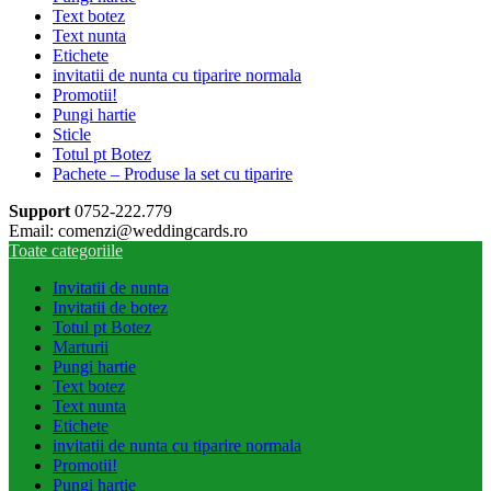
Text botez
Text nunta
Etichete
invitatii de nunta cu tiparire normala
Promotii!
Pungi hartie
Sticle
Totul pt Botez
Pachete – Produse la set cu tiparire
Support
0752-222.779
Email: comenzi@weddingcards.ro
Toate categoriile
Invitatii de nunta
Invitatii de botez
Totul pt Botez
Marturii
Pungi hartie
Text botez
Text nunta
Etichete
invitatii de nunta cu tiparire normala
Promotii!
Pungi hartie