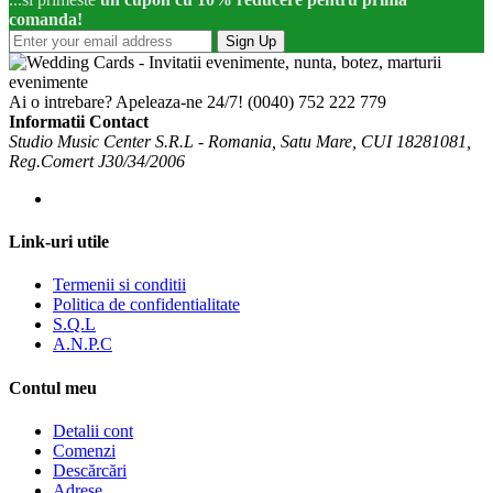
comanda!
Sign Up
Ai o intrebare? Apeleaza-ne 24/7!
(0040) 752 222 779
Informatii Contact
Studio Music Center S.R.L - Romania, Satu Mare, CUI 18281081,
Reg.Comert J30/34/2006
Link-uri utile
Termenii si conditii
Politica de confidentialitate
S.Q.L
A.N.P.C
Contul meu
Detalii cont
Comenzi
Descărcări
Adrese