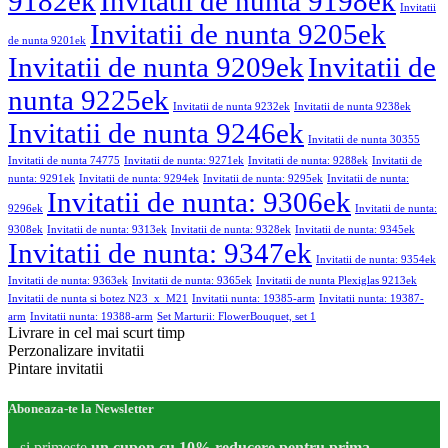
9182ek
Invitatii de nunta 9198ek
Invitatii
Invitatii de nunta 9205ek
de nunta 9201ek
Invitatii de nunta 9209ek
Invitatii de
nunta 9225ek
Invitatii de nunta 9232ek
Invitatii de nunta 9238ek
Invitatii de nunta 9246ek
Invitatii de nunta 30355
Invitatii de nunta 74775
Invitatii de nunta: 9271ek
Invitatii de nunta: 9288ek
Invitatii de
nunta: 9291ek
Invitatii de nunta: 9294ek
Invitatii de nunta: 9295ek
Invitatii de nunta:
Invitatii de nunta: 9306ek
9296ek
Invitatii de nunta:
9308ek
Invitatii de nunta: 9313ek
Invitatii de nunta: 9328ek
Invitatii de nunta: 9345ek
Invitatii de nunta: 9347ek
Invitatii de nunta: 9354ek
Invitatii de nunta: 9363ek
Invitatii de nunta: 9365ek
Invitatii de nunta Plexiglas 9213ek
Invitatii de nunta si botez N23_x_M21
Invitatii nunta: 19385-arm
Invitatii nunta: 19387-
arm
Invitatii nunta: 19388-arm
Set Marturii: FlowerBouquet, set 1
Livrare in cel mai scurt timp
Perzonalizare invitatii
Pintare invitatii
Aboneaza-te la Newsletter
...si primeste
un cupon cu 10% reducere pentru prima