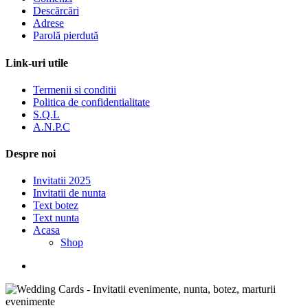
Descărcări
Adrese
Parolă pierdută
Link-uri utile
Termenii si conditii
Politica de confidentialitate
S.Q.L
A.N.P.C
Despre noi
Invitatii 2025
Invitatii de nunta
Text botez
Text nunta
Acasa
Shop