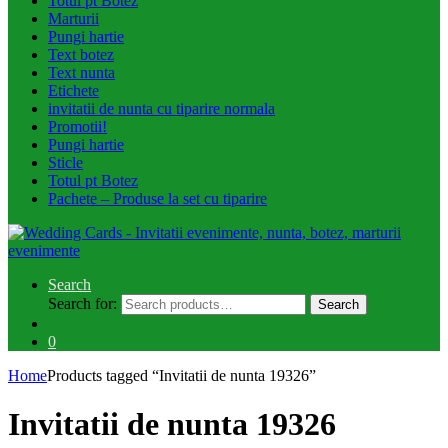
Totul pt Botez
Marturii
Pungi hartie
Text botez
Text nunta
Etichete
invitatii de nunta cu tiparire normala
Promotii!
Pungi hartie
Sticle
Totul pt Botez
Pachete – Produse la set cu tiparire
Search
Search for:
Search
0
Home
Products tagged “Invitatii de nunta 19326”
Invitatii de nunta 19326