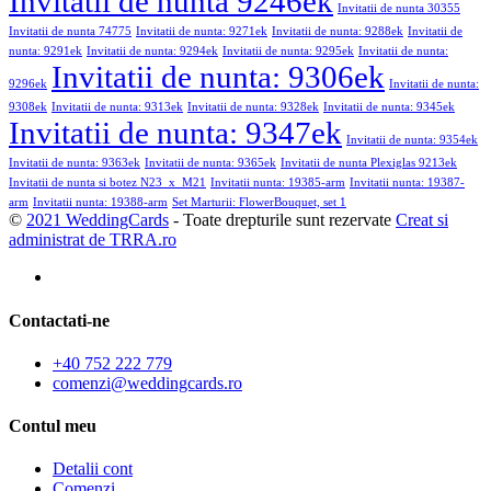
Invitatii de nunta 9246ek
Invitatii de nunta 30355
Invitatii de nunta 74775
Invitatii de nunta: 9271ek
Invitatii de nunta: 9288ek
Invitatii de
nunta: 9291ek
Invitatii de nunta: 9294ek
Invitatii de nunta: 9295ek
Invitatii de nunta:
Invitatii de nunta: 9306ek
9296ek
Invitatii de nunta:
9308ek
Invitatii de nunta: 9313ek
Invitatii de nunta: 9328ek
Invitatii de nunta: 9345ek
Invitatii de nunta: 9347ek
Invitatii de nunta: 9354ek
Invitatii de nunta: 9363ek
Invitatii de nunta: 9365ek
Invitatii de nunta Plexiglas 9213ek
Invitatii de nunta si botez N23_x_M21
Invitatii nunta: 19385-arm
Invitatii nunta: 19387-
arm
Invitatii nunta: 19388-arm
Set Marturii: FlowerBouquet, set 1
©
2021 WeddingCards
- Toate drepturile sunt rezervate
Creat si
administrat de TRRA.ro
Contactati-ne
+40 752 222 779
comenzi@weddingcards.ro
Contul meu
Detalii cont
Comenzi