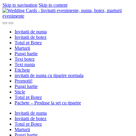
Skip to navigation
Skip to content
Invitatii de nunta
Invitatii de botez
Totul pt Botez
Marturii
Pungi hartie
Text botez
Text nunta
Etichete
invitatii de nunta cu tiparire normala
Promotii!
Pungi hartie
Sticle
Totul pt Botez
Pachete – Produse la set cu tiparire
Invitatii de nunta
Invitatii de botez
Totul pt Botez
Marturii
Pungi hartie