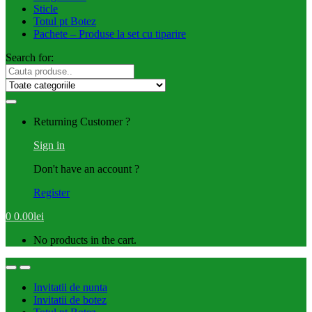
Sticle
Totul pt Botez
Pachete – Produse la set cu tiparire
Search for:
Returning Customer ?
Sign in
Don't have an account ?
Register
0
0.00
lei
No products in the cart.
Invitatii de nunta
Invitatii de botez