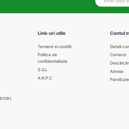
Link-uri utile
Contul 
Termenii si conditii
Detalii con
Politica de
Comenzi
confidentialitate
Descărcăr
S.Q.L
Adrese
A.N.P.C
Parolă pie
281081,