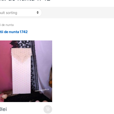
ii de nunta
atii de nunta 1742
0
lei