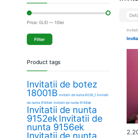
Price:
0LEI
—
10lei
Min
Max
price
price
Invitat
Invit
Filter
Product tags
Invitatii de botez
18001B
Invitatii de nunta 6026_1
Invitatii
de nunta 9144ek
Invitatii de nunta 9146ek
Invitatii de nunta
9152ek
Invitatii de
nunta 9156ek
2.2
Invitatii de nunta