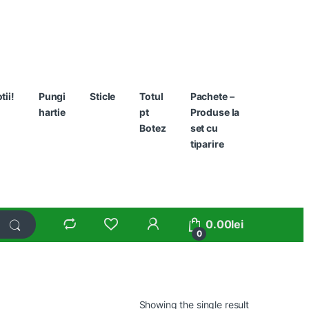
ii!
Pungi
Sticle
Totul
Pachete –
hartie
pt
Produse la
Botez
set cu
tiparire
0.00
lei
0
Showing the single result