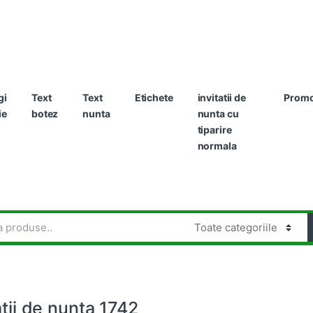
gi
Text
Text
Etichete
invitatii de
Promot
ie
botez
nunta
nunta cu
tiparire
normala
atii de nunta 1742