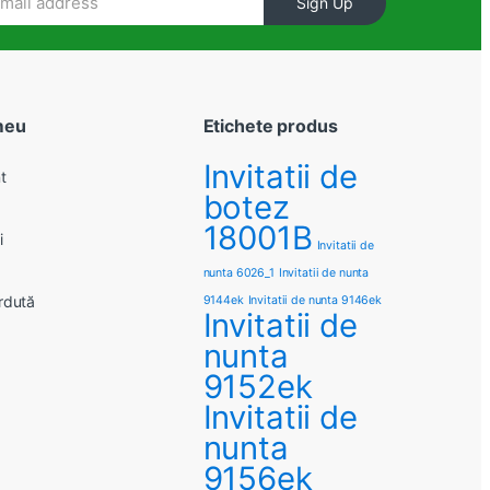
Sign Up
meu
Etichete produs
Invitatii de
t
botez
18001B
i
Invitatii de
nunta 6026_1
Invitatii de nunta
rdută
9144ek
Invitatii de nunta 9146ek
Invitatii de
nunta
9152ek
Invitatii de
nunta
9156ek