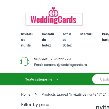
Skip
Skip
to
to
navigation
content
Invitatii
Invitatii
Totul
Marturii
Pun
de
de
pt
hart
nunta
botez
Botez
Support
0752-222.779
Email: comenzi@weddingcards.ro
Search
Toate categoriile
for:
Home
Products tagged “Invitatii de nunta 1742”
Filter by price
Invit