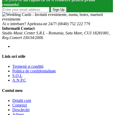
comanda!
Sign Up
Ai o intrebare? Apeleaza-ne 24/7!
(0040) 752 222 779
Informatii Contact
Studio Music Center S.R.L - Romania, Satu Mare, CUI 18281081,
Reg.Comert J30/34/2006
Link-uri utile
Termenii si conditii
Politica de confidentialitate
S.Q.L
A.N.P.C
Contul meu
Detalii cont
Comenzi
Descărcări
Adrese