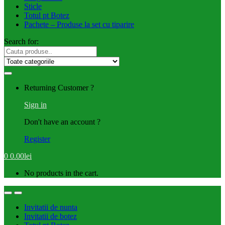
Sticle
Totul pt Botez
Pachete – Produse la set cu tiparire
Search for:
Returning Customer ?
Sign in
Don't have an account ?
Register
0
0.00
lei
No products in the cart.
Invitatii de nunta
Invitatii de botez