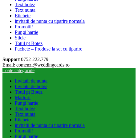
Text botez
Text nunta
Etichete
invitatii de nunta cu tiparire normala
Promotii!
Pungi hartie
Sticle
Totul pt Botez
Pachete – Produse la set cu tiparire
Support
0752-222.779
Email: comenzi@weddingcards.ro
Toate categoriile
Invitatii de nunta
Invitatii de botez
Totul pt Botez
Marturii
Pungi hartie
Text botez
Text nunta
Etichete
invitatii de nunta cu tiparire normala
Promotii!
Pungi hartie