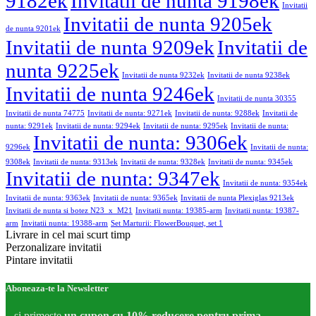
9182ek
Invitatii de nunta 9198ek
Invitatii
Invitatii de nunta 9205ek
de nunta 9201ek
Invitatii de nunta 9209ek
Invitatii de
nunta 9225ek
Invitatii de nunta 9232ek
Invitatii de nunta 9238ek
Invitatii de nunta 9246ek
Invitatii de nunta 30355
Invitatii de nunta 74775
Invitatii de nunta: 9271ek
Invitatii de nunta: 9288ek
Invitatii de
nunta: 9291ek
Invitatii de nunta: 9294ek
Invitatii de nunta: 9295ek
Invitatii de nunta:
Invitatii de nunta: 9306ek
9296ek
Invitatii de nunta:
9308ek
Invitatii de nunta: 9313ek
Invitatii de nunta: 9328ek
Invitatii de nunta: 9345ek
Invitatii de nunta: 9347ek
Invitatii de nunta: 9354ek
Invitatii de nunta: 9363ek
Invitatii de nunta: 9365ek
Invitatii de nunta Plexiglas 9213ek
Invitatii de nunta si botez N23_x_M21
Invitatii nunta: 19385-arm
Invitatii nunta: 19387-
arm
Invitatii nunta: 19388-arm
Set Marturii: FlowerBouquet, set 1
Livrare in cel mai scurt timp
Perzonalizare invitatii
Pintare invitatii
Aboneaza-te la Newsletter
...si primeste
un cupon cu 10% reducere pentru prima