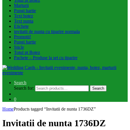
Totul pt Botez
Marturii
Pungi hartie
Text botez
Text nunta
Etichete
invitatii de nunta cu tiparire normala
Promotii!
Pungi hartie
Sticle
Totul pt Botez
Pachete – Produse la set cu tiparire
Search
Search for:
Search
0
Home
Products tagged “Invitatii de nunta 1736DZ”
Invitatii de nunta 1736DZ