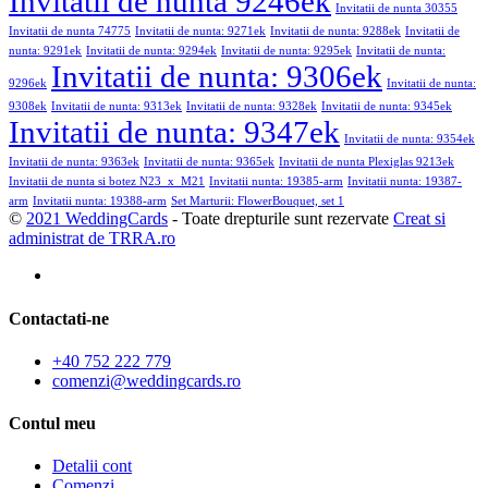
Invitatii de nunta 9246ek
Invitatii de nunta 30355
Invitatii de nunta 74775
Invitatii de nunta: 9271ek
Invitatii de nunta: 9288ek
Invitatii de
nunta: 9291ek
Invitatii de nunta: 9294ek
Invitatii de nunta: 9295ek
Invitatii de nunta:
Invitatii de nunta: 9306ek
9296ek
Invitatii de nunta:
9308ek
Invitatii de nunta: 9313ek
Invitatii de nunta: 9328ek
Invitatii de nunta: 9345ek
Invitatii de nunta: 9347ek
Invitatii de nunta: 9354ek
Invitatii de nunta: 9363ek
Invitatii de nunta: 9365ek
Invitatii de nunta Plexiglas 9213ek
Invitatii de nunta si botez N23_x_M21
Invitatii nunta: 19385-arm
Invitatii nunta: 19387-
arm
Invitatii nunta: 19388-arm
Set Marturii: FlowerBouquet, set 1
©
2021 WeddingCards
- Toate drepturile sunt rezervate
Creat si
administrat de TRRA.ro
Contactati-ne
+40 752 222 779
comenzi@weddingcards.ro
Contul meu
Detalii cont
Comenzi