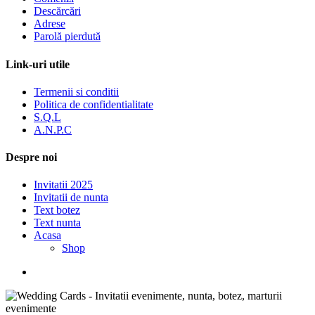
Descărcări
Adrese
Parolă pierdută
Link-uri utile
Termenii si conditii
Politica de confidentialitate
S.Q.L
A.N.P.C
Despre noi
Invitatii 2025
Invitatii de nunta
Text botez
Text nunta
Acasa
Shop