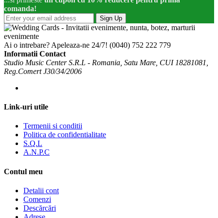
comanda!
Sign Up
Ai o intrebare? Apeleaza-ne 24/7!
(0040) 752 222 779
Informatii Contact
Studio Music Center S.R.L - Romania, Satu Mare, CUI 18281081,
Reg.Comert J30/34/2006
Link-uri utile
Termenii si conditii
Politica de confidentialitate
S.Q.L
A.N.P.C
Contul meu
Detalii cont
Comenzi
Descărcări
Adrese