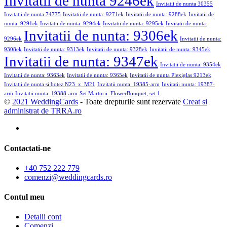
Invitatii de nunta 9246ek
Invitatii de nunta 30355
Invitatii de nunta 74775
Invitatii de nunta: 9271ek
Invitatii de nunta: 9288ek
Invitatii de
nunta: 9291ek
Invitatii de nunta: 9294ek
Invitatii de nunta: 9295ek
Invitatii de nunta:
Invitatii de nunta: 9306ek
9296ek
Invitatii de nunta:
9308ek
Invitatii de nunta: 9313ek
Invitatii de nunta: 9328ek
Invitatii de nunta: 9345ek
Invitatii de nunta: 9347ek
Invitatii de nunta: 9354ek
Invitatii de nunta: 9363ek
Invitatii de nunta: 9365ek
Invitatii de nunta Plexiglas 9213ek
Invitatii de nunta si botez N23_x_M21
Invitatii nunta: 19385-arm
Invitatii nunta: 19387-
arm
Invitatii nunta: 19388-arm
Set Marturii: FlowerBouquet, set 1
©
2021 WeddingCards
- Toate drepturile sunt rezervate
Creat si
administrat de TRRA.ro
Contactati-ne
+40 752 222 779
comenzi@weddingcards.ro
Contul meu
Detalii cont
Comenzi