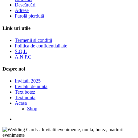
Descărcări
Adrese
Parolă pierdută
Link-uri utile
Termenii si conditii
Politica de confidentialitate
S.Q.L
A.N.P.C
Despre noi
Invitatii 2025
Invitatii de nunta
Text botez
Text nunta
Acasa
Shop