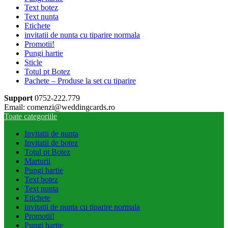
Text botez
Text nunta
Etichete
invitatii de nunta cu tiparire normala
Promotii!
Pungi hartie
Sticle
Totul pt Botez
Pachete – Produse la set cu tiparire
Support
0752-222.779
Email: comenzi@weddingcards.ro
Toate categoriile
Invitatii de nunta
Invitatii de botez
Totul pt Botez
Marturii
Pungi hartie
Text botez
Text nunta
Etichete
invitatii de nunta cu tiparire normala
Promotii!
Pungi hartie