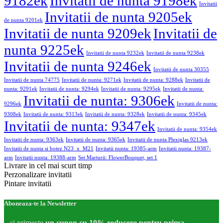
9182ek
Invitatii de nunta 9198ek
Invitatii
Invitatii de nunta 9205ek
de nunta 9201ek
Invitatii de nunta 9209ek
Invitatii de
nunta 9225ek
Invitatii de nunta 9232ek
Invitatii de nunta 9238ek
Invitatii de nunta 9246ek
Invitatii de nunta 30355
Invitatii de nunta 74775
Invitatii de nunta: 9271ek
Invitatii de nunta: 9288ek
Invitatii de
nunta: 9291ek
Invitatii de nunta: 9294ek
Invitatii de nunta: 9295ek
Invitatii de nunta:
Invitatii de nunta: 9306ek
9296ek
Invitatii de nunta:
9308ek
Invitatii de nunta: 9313ek
Invitatii de nunta: 9328ek
Invitatii de nunta: 9345ek
Invitatii de nunta: 9347ek
Invitatii de nunta: 9354ek
Invitatii de nunta: 9363ek
Invitatii de nunta: 9365ek
Invitatii de nunta Plexiglas 9213ek
Invitatii de nunta si botez N23_x_M21
Invitatii nunta: 19385-arm
Invitatii nunta: 19387-
arm
Invitatii nunta: 19388-arm
Set Marturii: FlowerBouquet, set 1
Livrare in cel mai scurt timp
Perzonalizare invitatii
Pintare invitatii
Aboneaza-te la Newsletter
...si primeste
un cupon cu 10% reducere pentru prima