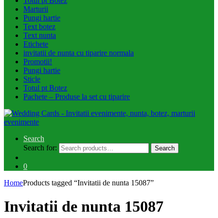
Totul pt Botez
Marturii
Pungi hartie
Text botez
Text nunta
Etichete
invitatii de nunta cu tiparire normala
Promotii!
Pungi hartie
Sticle
Totul pt Botez
Pachete – Produse la set cu tiparire
Search
Search for:
Search
0
Home
Products tagged “Invitatii de nunta 15087”
Invitatii de nunta 15087