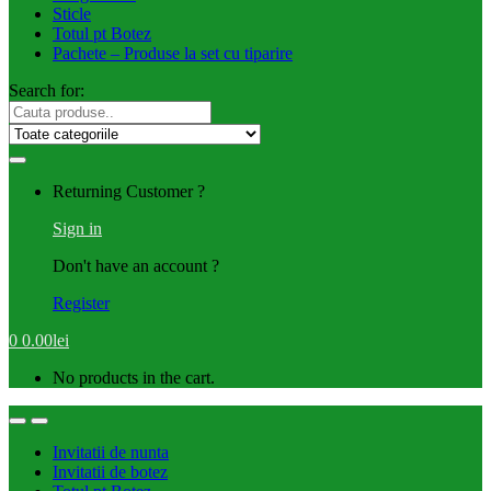
Sticle
Totul pt Botez
Pachete – Produse la set cu tiparire
Search for:
Returning Customer ?
Sign in
Don't have an account ?
Register
0
0.00
lei
No products in the cart.
Invitatii de nunta
Invitatii de botez