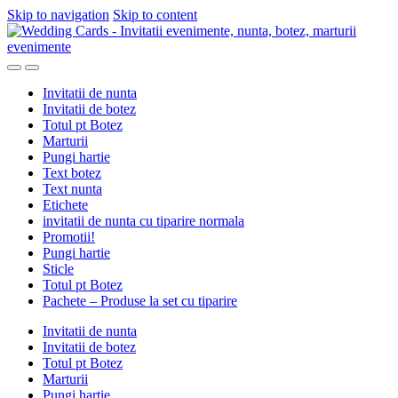
Skip to navigation
Skip to content
Invitatii de nunta
Invitatii de botez
Totul pt Botez
Marturii
Pungi hartie
Text botez
Text nunta
Etichete
invitatii de nunta cu tiparire normala
Promotii!
Pungi hartie
Sticle
Totul pt Botez
Pachete – Produse la set cu tiparire
Invitatii de nunta
Invitatii de botez
Totul pt Botez
Marturii
Pungi hartie