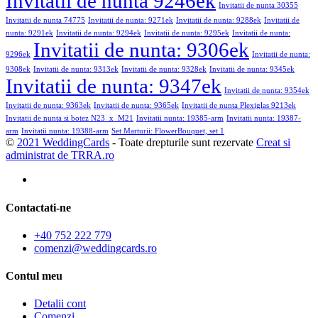
Invitatii de nunta 9246ek
Invitatii de nunta 30355
Invitatii de nunta 74775
Invitatii de nunta: 9271ek
Invitatii de nunta: 9288ek
Invitatii de
nunta: 9291ek
Invitatii de nunta: 9294ek
Invitatii de nunta: 9295ek
Invitatii de nunta:
Invitatii de nunta: 9306ek
9296ek
Invitatii de nunta:
9308ek
Invitatii de nunta: 9313ek
Invitatii de nunta: 9328ek
Invitatii de nunta: 9345ek
Invitatii de nunta: 9347ek
Invitatii de nunta: 9354ek
Invitatii de nunta: 9363ek
Invitatii de nunta: 9365ek
Invitatii de nunta Plexiglas 9213ek
Invitatii de nunta si botez N23_x_M21
Invitatii nunta: 19385-arm
Invitatii nunta: 19387-
arm
Invitatii nunta: 19388-arm
Set Marturii: FlowerBouquet, set 1
©
2021 WeddingCards
- Toate drepturile sunt rezervate
Creat si
administrat de TRRA.ro
Contactati-ne
+40 752 222 779
comenzi@weddingcards.ro
Contul meu
Detalii cont
Comenzi