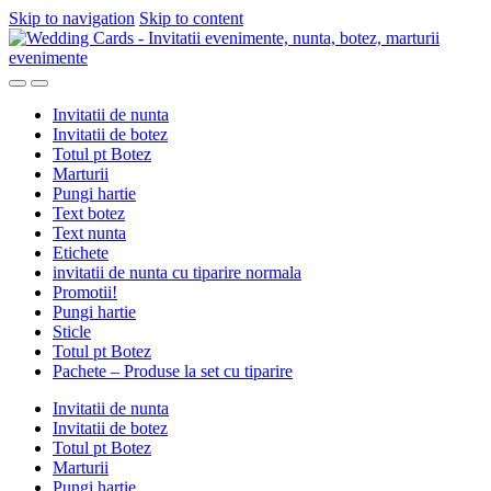
Skip to navigation
Skip to content
Invitatii de nunta
Invitatii de botez
Totul pt Botez
Marturii
Pungi hartie
Text botez
Text nunta
Etichete
invitatii de nunta cu tiparire normala
Promotii!
Pungi hartie
Sticle
Totul pt Botez
Pachete – Produse la set cu tiparire
Invitatii de nunta
Invitatii de botez
Totul pt Botez
Marturii
Pungi hartie