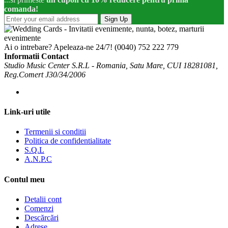
comanda!
Sign Up
Ai o intrebare? Apeleaza-ne 24/7!
(0040) 752 222 779
Informatii Contact
Studio Music Center S.R.L - Romania, Satu Mare, CUI 18281081,
Reg.Comert J30/34/2006
Link-uri utile
Termenii si conditii
Politica de confidentialitate
S.Q.L
A.N.P.C
Contul meu
Detalii cont
Comenzi
Descărcări
Adrese