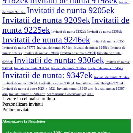
9182ek
Invitatii de nunta 9198ek
Invitatii
Invitatii de nunta 9205ek
de nunta 9201ek
Invitatii de nunta 9209ek
Invitatii de
nunta 9225ek
Invitatii de nunta 9232ek
Invitatii de nunta 9238ek
Invitatii de nunta 9246ek
Invitatii de nunta 30355
Invitatii de nunta 74775
Invitatii de nunta: 9271ek
Invitatii de nunta: 9288ek
Invitatii de
nunta: 9291ek
Invitatii de nunta: 9294ek
Invitatii de nunta: 9295ek
Invitatii de nunta:
Invitatii de nunta: 9306ek
9296ek
Invitatii de nunta:
9308ek
Invitatii de nunta: 9313ek
Invitatii de nunta: 9328ek
Invitatii de nunta: 9345ek
Invitatii de nunta: 9347ek
Invitatii de nunta: 9354ek
Invitatii de nunta: 9363ek
Invitatii de nunta: 9365ek
Invitatii de nunta Plexiglas 9213ek
Invitatii de nunta si botez N23_x_M21
Invitatii nunta: 19385-arm
Invitatii nunta: 19387-
arm
Invitatii nunta: 19388-arm
Set Marturii: FlowerBouquet, set 1
Livrare in cel mai scurt timp
Perzonalizare invitatii
Pintare invitatii
Aboneaza-te la Newsletter
...si primeste
un cupon cu 10% reducere pentru prima