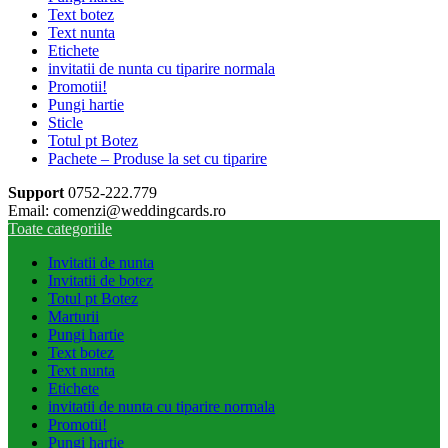
Text botez
Text nunta
Etichete
invitatii de nunta cu tiparire normala
Promotii!
Pungi hartie
Sticle
Totul pt Botez
Pachete – Produse la set cu tiparire
Support
0752-222.779
Email: comenzi@weddingcards.ro
Toate categoriile
Invitatii de nunta
Invitatii de botez
Totul pt Botez
Marturii
Pungi hartie
Text botez
Text nunta
Etichete
invitatii de nunta cu tiparire normala
Promotii!
Pungi hartie