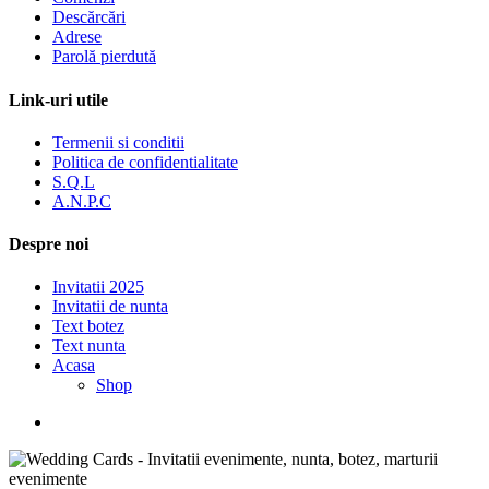
Descărcări
Adrese
Parolă pierdută
Link-uri utile
Termenii si conditii
Politica de confidentialitate
S.Q.L
A.N.P.C
Despre noi
Invitatii 2025
Invitatii de nunta
Text botez
Text nunta
Acasa
Shop