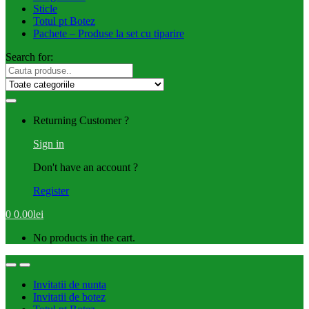
Sticle
Totul pt Botez
Pachete – Produse la set cu tiparire
Search for:
Returning Customer ?
Sign in
Don't have an account ?
Register
0
0.00
lei
No products in the cart.
Invitatii de nunta
Invitatii de botez