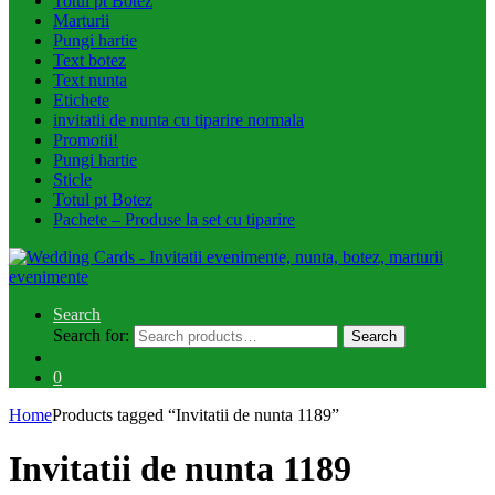
Totul pt Botez
Marturii
Pungi hartie
Text botez
Text nunta
Etichete
invitatii de nunta cu tiparire normala
Promotii!
Pungi hartie
Sticle
Totul pt Botez
Pachete – Produse la set cu tiparire
Search
Search for:
Search
0
Home
Products tagged “Invitatii de nunta 1189”
Invitatii de nunta 1189