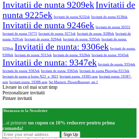
Invitatii de nunta 9209ek
Invitatii de
nunta 9225ek
Invitatii de nunta 9232ek
Invitatii de nunta 9238ek
Invitatii de nunta 9246ek
Invitatii de nunta 30355
Invitatii de nunta 74775
Invitatii de nunta: 9271ek
Invitatii de nunta: 9288ek
Invitatii de
nunta: 9291ek
Invitatii de nunta: 9294ek
Invitatii de nunta: 9295ek
Invitatii de nunta:
Invitatii de nunta: 9306ek
9296ek
Invitatii de nunta:
9308ek
Invitatii de nunta: 9313ek
Invitatii de nunta: 9328ek
Invitatii de nunta: 9345ek
Invitatii de nunta: 9347ek
Invitatii de nunta: 9354ek
Invitatii de nunta: 9363ek
Invitatii de nunta: 9365ek
Invitatii de nunta Plexiglas 9213ek
Invitatii de nunta si botez N23_x_M21
Invitatii nunta: 19385-arm
Invitatii nunta: 19387-
arm
Invitatii nunta: 19388-arm
Set Marturii: FlowerBouquet, set 1
Livrare in cel mai scurt timp
Perzonalizare invitatii
Pintare invitatii
Aboneaza-te la Newsletter
...si primeste
un cupon cu 10% reducere pentru prima
comanda!
Sign Up