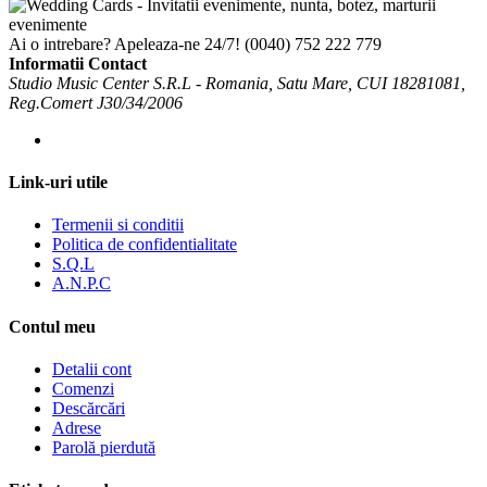
Ai o intrebare? Apeleaza-ne 24/7!
(0040) 752 222 779
Informatii Contact
Studio Music Center S.R.L - Romania, Satu Mare, CUI 18281081,
Reg.Comert J30/34/2006
Link-uri utile
Termenii si conditii
Politica de confidentialitate
S.Q.L
A.N.P.C
Contul meu
Detalii cont
Comenzi
Descărcări
Adrese
Parolă pierdută