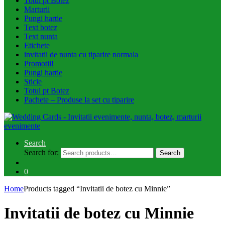
Totul pt Botez
Marturii
Pungi hartie
Text botez
Text nunta
Etichete
invitatii de nunta cu tiparire normala
Promotii!
Pungi hartie
Sticle
Totul pt Botez
Pachete – Produse la set cu tiparire
Search
Search for:
Search
0
Home
Products tagged “Invitatii de botez cu Minnie”
Invitatii de botez cu Minnie