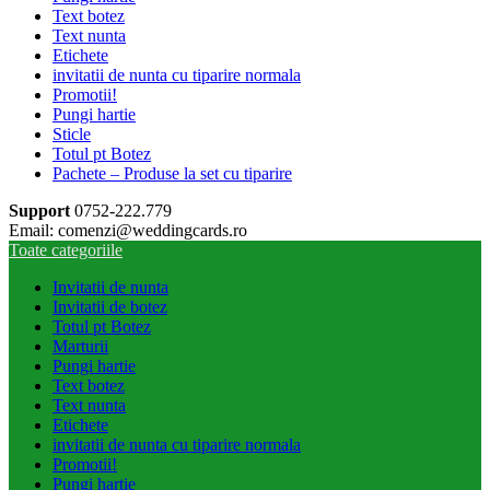
Text botez
Text nunta
Etichete
invitatii de nunta cu tiparire normala
Promotii!
Pungi hartie
Sticle
Totul pt Botez
Pachete – Produse la set cu tiparire
Support
0752-222.779
Email: comenzi@weddingcards.ro
Toate categoriile
Invitatii de nunta
Invitatii de botez
Totul pt Botez
Marturii
Pungi hartie
Text botez
Text nunta
Etichete
invitatii de nunta cu tiparire normala
Promotii!
Pungi hartie