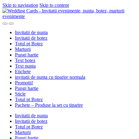
Skip to navigation
Skip to content
Invitatii de nunta
Invitatii de botez
Totul pt Botez
Marturii
Pungi hartie
Text botez
Text nunta
Etichete
invitatii de nunta cu tiparire normala
Promotii!
Pungi hartie
Sticle
Totul pt Botez
Pachete – Produse la set cu tiparire
Invitatii de nunta
Invitatii de botez
Totul pt Botez
Marturii
Pungi hartie