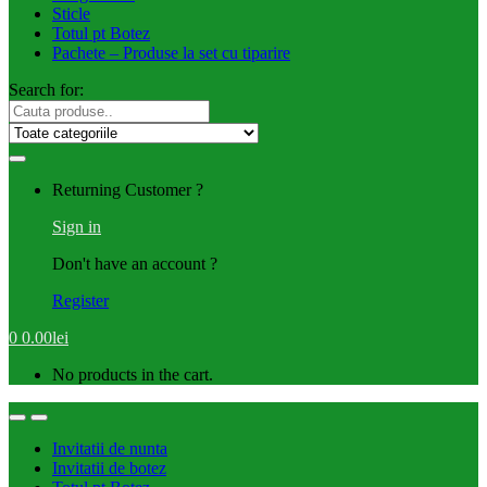
Sticle
Totul pt Botez
Pachete – Produse la set cu tiparire
Search for:
Returning Customer ?
Sign in
Don't have an account ?
Register
0
0.00
lei
No products in the cart.
Invitatii de nunta
Invitatii de botez