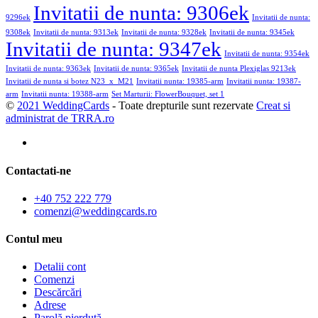
Invitatii de nunta: 9306ek
9296ek
Invitatii de nunta:
9308ek
Invitatii de nunta: 9313ek
Invitatii de nunta: 9328ek
Invitatii de nunta: 9345ek
Invitatii de nunta: 9347ek
Invitatii de nunta: 9354ek
Invitatii de nunta: 9363ek
Invitatii de nunta: 9365ek
Invitatii de nunta Plexiglas 9213ek
Invitatii de nunta si botez N23_x_M21
Invitatii nunta: 19385-arm
Invitatii nunta: 19387-
arm
Invitatii nunta: 19388-arm
Set Marturii: FlowerBouquet, set 1
©
2021 WeddingCards
- Toate drepturile sunt rezervate
Creat si
administrat de TRRA.ro
Contactati-ne
+40 752 222 779
comenzi@weddingcards.ro
Contul meu
Detalii cont
Comenzi
Descărcări
Adrese
Parolă pierdută