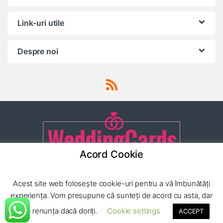
Link-uri utile
Despre noi
Acord Cookie
Ai o intrebare? Apeleaza-ne
Acest site web folosește cookie-uri pentru a vă îmbunătăți
24/7!
(0040) 752 222
experiența. Vom presupune că sunteți de acord cu asta, dar
779
puteți renunța dacă doriți.
Cookie settings
ACCEPT