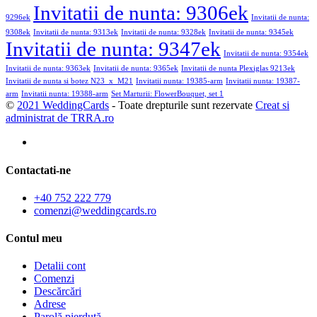
Invitatii de nunta: 9306ek
9296ek
Invitatii de nunta:
9308ek
Invitatii de nunta: 9313ek
Invitatii de nunta: 9328ek
Invitatii de nunta: 9345ek
Invitatii de nunta: 9347ek
Invitatii de nunta: 9354ek
Invitatii de nunta: 9363ek
Invitatii de nunta: 9365ek
Invitatii de nunta Plexiglas 9213ek
Invitatii de nunta si botez N23_x_M21
Invitatii nunta: 19385-arm
Invitatii nunta: 19387-
arm
Invitatii nunta: 19388-arm
Set Marturii: FlowerBouquet, set 1
©
2021 WeddingCards
- Toate drepturile sunt rezervate
Creat si
administrat de TRRA.ro
Contactati-ne
+40 752 222 779
comenzi@weddingcards.ro
Contul meu
Detalii cont
Comenzi
Descărcări
Adrese
Parolă pierdută