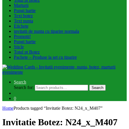
Totul pt Botez
Marturii
Pungi hartie
Text botez
Text nunta
Etichete
invitatii de nunta cu tiparire normala
Promotii!
Pungi hartie
Sticle
Totul pt Botez
Pachete – Produse la set cu tiparire
Search
Search for:
Search
0
Home
Products tagged “Invitatie Botez: N24_x_M407”
Invitatie Botez: N24_x_M407