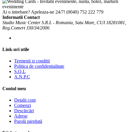
Ai o intrebare? Apeleaza-ne 24/7!
(0040) 752 222 779
Informatii Contact
Studio Music Center S.R.L - Romania, Satu Mare, CUI 18281081,
Reg.Comert J30/34/2006
Link-uri utile
Termenii si conditii
Politica de confidentialitate
S.Q.L
A.N.P.C
Contul meu
Detalii cont
Comenzi
Descărcări
Adrese
Parolă pierdută