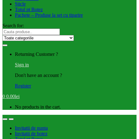
Sticle
Totul pt Botez
Pachete – Produse la set cu tiparire
Search for:
Returning Customer ?
Sign in
Don't have an account ?
Register
0
0.00
lei
No products in the cart.
Invitatii de nunta
Invitatii de botez