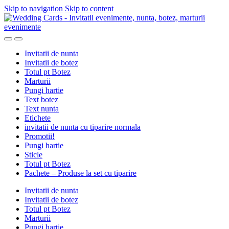
Skip to navigation
Skip to content
Invitatii de nunta
Invitatii de botez
Totul pt Botez
Marturii
Pungi hartie
Text botez
Text nunta
Etichete
invitatii de nunta cu tiparire normala
Promotii!
Pungi hartie
Sticle
Totul pt Botez
Pachete – Produse la set cu tiparire
Invitatii de nunta
Invitatii de botez
Totul pt Botez
Marturii
Pungi hartie