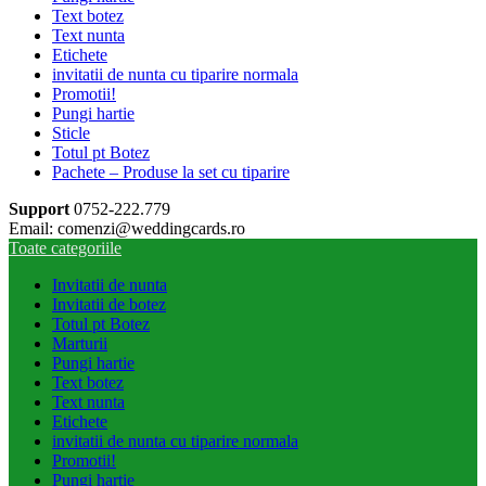
Text botez
Text nunta
Etichete
invitatii de nunta cu tiparire normala
Promotii!
Pungi hartie
Sticle
Totul pt Botez
Pachete – Produse la set cu tiparire
Support
0752-222.779
Email: comenzi@weddingcards.ro
Toate categoriile
Invitatii de nunta
Invitatii de botez
Totul pt Botez
Marturii
Pungi hartie
Text botez
Text nunta
Etichete
invitatii de nunta cu tiparire normala
Promotii!
Pungi hartie