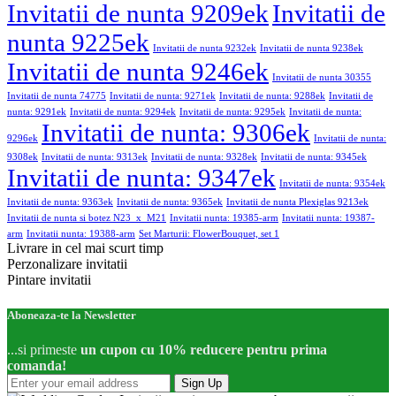
Invitatii de nunta 9209ek
Invitatii de
nunta 9225ek
Invitatii de nunta 9232ek
Invitatii de nunta 9238ek
Invitatii de nunta 9246ek
Invitatii de nunta 30355
Invitatii de nunta 74775
Invitatii de nunta: 9271ek
Invitatii de nunta: 9288ek
Invitatii de
nunta: 9291ek
Invitatii de nunta: 9294ek
Invitatii de nunta: 9295ek
Invitatii de nunta:
Invitatii de nunta: 9306ek
9296ek
Invitatii de nunta:
9308ek
Invitatii de nunta: 9313ek
Invitatii de nunta: 9328ek
Invitatii de nunta: 9345ek
Invitatii de nunta: 9347ek
Invitatii de nunta: 9354ek
Invitatii de nunta: 9363ek
Invitatii de nunta: 9365ek
Invitatii de nunta Plexiglas 9213ek
Invitatii de nunta si botez N23_x_M21
Invitatii nunta: 19385-arm
Invitatii nunta: 19387-
arm
Invitatii nunta: 19388-arm
Set Marturii: FlowerBouquet, set 1
Livrare in cel mai scurt timp
Perzonalizare invitatii
Pintare invitatii
Aboneaza-te la Newsletter
...si primeste
un cupon cu 10% reducere pentru prima
comanda!
Sign Up