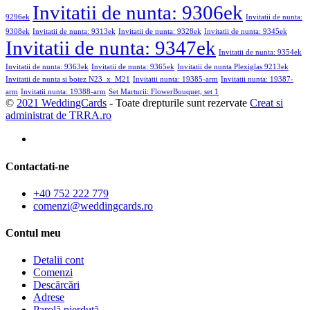
Invitatii de nunta: 9306ek
9296ek
Invitatii de nunta:
9308ek
Invitatii de nunta: 9313ek
Invitatii de nunta: 9328ek
Invitatii de nunta: 9345ek
Invitatii de nunta: 9347ek
Invitatii de nunta: 9354ek
Invitatii de nunta: 9363ek
Invitatii de nunta: 9365ek
Invitatii de nunta Plexiglas 9213ek
Invitatii de nunta si botez N23_x_M21
Invitatii nunta: 19385-arm
Invitatii nunta: 19387-
arm
Invitatii nunta: 19388-arm
Set Marturii: FlowerBouquet, set 1
©
2021 WeddingCards
- Toate drepturile sunt rezervate
Creat si
administrat de TRRA.ro
Contactati-ne
+40 752 222 779
comenzi@weddingcards.ro
Contul meu
Detalii cont
Comenzi
Descărcări
Adrese
Parolă pierdută