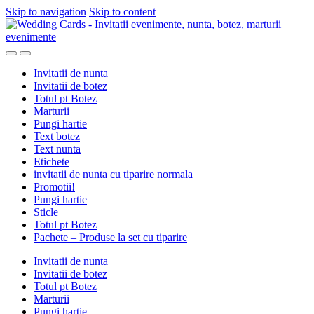
Skip to navigation
Skip to content
Invitatii de nunta
Invitatii de botez
Totul pt Botez
Marturii
Pungi hartie
Text botez
Text nunta
Etichete
invitatii de nunta cu tiparire normala
Promotii!
Pungi hartie
Sticle
Totul pt Botez
Pachete – Produse la set cu tiparire
Invitatii de nunta
Invitatii de botez
Totul pt Botez
Marturii
Pungi hartie