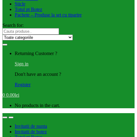
Sticle
Totul pt Botez
Pachete – Produse la set cu tiparire
Search for:
Returning Customer ?
Sign in
Don't have an account ?
Register
0
0.00
lei
No products in the cart.
Invitatii de nunta
Invitatii de botez