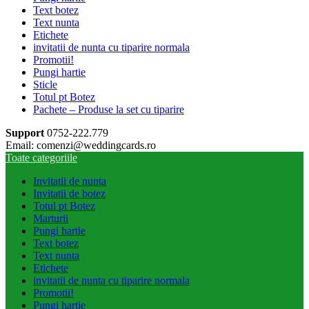
Text botez
Text nunta
Etichete
invitatii de nunta cu tiparire normala
Promotii!
Pungi hartie
Sticle
Totul pt Botez
Pachete – Produse la set cu tiparire
Support
0752-222.779
Email: comenzi@weddingcards.ro
Toate categoriile
Invitatii de nunta
Invitatii de botez
Totul pt Botez
Marturii
Pungi hartie
Text botez
Text nunta
Etichete
invitatii de nunta cu tiparire normala
Promotii!
Pungi hartie