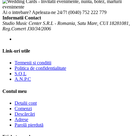
Ai o intrebare? Apeleaza-ne 24/7!
(0040) 752 222 779
Informatii Contact
Studio Music Center S.R.L - Romania, Satu Mare, CUI 18281081,
Reg.Comert J30/34/2006
Link-uri utile
Termenii si conditii
Politica de confidentialitate
S.Q.L
A.N.P.C
Contul meu
Detalii cont
Comenzi
Descărcări
Adrese
Parolă pierdută