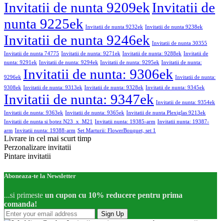
Invitatii de nunta 9209ek
Invitatii de
nunta 9225ek
Invitatii de nunta 9232ek
Invitatii de nunta 9238ek
Invitatii de nunta 9246ek
Invitatii de nunta 30355
Invitatii de nunta 74775
Invitatii de nunta: 9271ek
Invitatii de nunta: 9288ek
Invitatii de
nunta: 9291ek
Invitatii de nunta: 9294ek
Invitatii de nunta: 9295ek
Invitatii de nunta:
Invitatii de nunta: 9306ek
9296ek
Invitatii de nunta:
9308ek
Invitatii de nunta: 9313ek
Invitatii de nunta: 9328ek
Invitatii de nunta: 9345ek
Invitatii de nunta: 9347ek
Invitatii de nunta: 9354ek
Invitatii de nunta: 9363ek
Invitatii de nunta: 9365ek
Invitatii de nunta Plexiglas 9213ek
Invitatii de nunta si botez N23_x_M21
Invitatii nunta: 19385-arm
Invitatii nunta: 19387-
arm
Invitatii nunta: 19388-arm
Set Marturii: FlowerBouquet, set 1
Livrare in cel mai scurt timp
Perzonalizare invitatii
Pintare invitatii
Aboneaza-te la Newsletter
...si primeste
un cupon cu 10% reducere pentru prima
comanda!
Sign Up