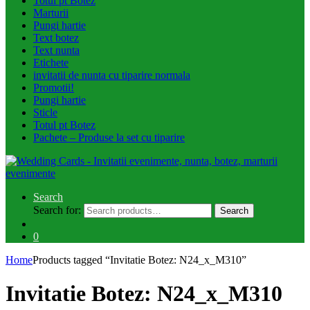
Totul pt Botez
Marturii
Pungi hartie
Text botez
Text nunta
Etichete
invitatii de nunta cu tiparire normala
Promotii!
Pungi hartie
Sticle
Totul pt Botez
Pachete – Produse la set cu tiparire
Search
Search for:
Search
0
Home
Products tagged “Invitatie Botez: N24_x_M310”
Invitatie Botez: N24_x_M310