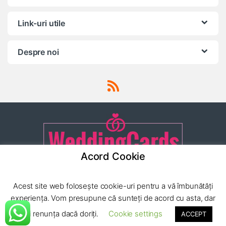
Link-uri utile
Despre noi
Acord Cookie
Ai o intrebare? Apeleaza-ne
Acest site web folosește cookie-uri pentru a vă îmbunătăți
24/7!
(0040) 752 222
experiența. Vom presupune că sunteți de acord cu asta, dar
779
puteți renunța dacă doriți.
Cookie settings
ACCEPT