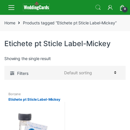
Skip
Skip
0
to
to
navigation
content
Home
Products tagged “Etichete pt Sticle Label-Mickey”
Etichete pt Sticle Label-Mickey
Showing the single result
Filters
Borcane
Etichete pt Sticle Label-Mickey