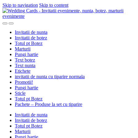
Skip to navigation
Skip to content
Invitatii de nunta
Invitatii de botez
Totul pt Botez
Marturii
Pungi hartie
Text botez
Text nunta
Etichete
invitatii de nunta cu tiparire normala
Promotii!
Pungi hartie
Sticle
Totul pt Botez
Pachete – Produse la set cu tiparire
Invitatii de nunta
Invitatii de botez
Totul pt Botez
Marturii
Pungi hartie