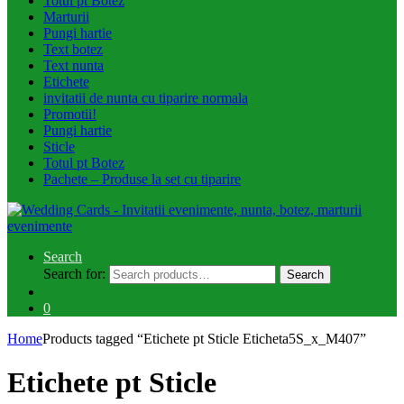
Totul pt Botez
Marturii
Pungi hartie
Text botez
Text nunta
Etichete
invitatii de nunta cu tiparire normala
Promotii!
Pungi hartie
Sticle
Totul pt Botez
Pachete – Produse la set cu tiparire
Search
Search for:
Search
0
Home
Products tagged “Etichete pt Sticle Eticheta5S_x_M407”
Etichete pt Sticle