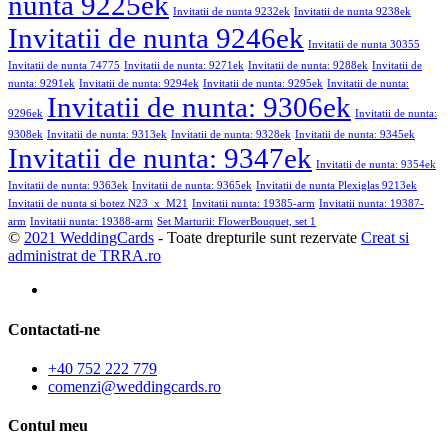
nunta 9225ek
Invitatii de nunta 9232ek
Invitatii de nunta 9238ek
Invitatii de nunta 9246ek
Invitatii de nunta 30355
Invitatii de nunta 74775
Invitatii de nunta: 9271ek
Invitatii de nunta: 9288ek
Invitatii de
nunta: 9291ek
Invitatii de nunta: 9294ek
Invitatii de nunta: 9295ek
Invitatii de nunta:
Invitatii de nunta: 9306ek
9296ek
Invitatii de nunta:
9308ek
Invitatii de nunta: 9313ek
Invitatii de nunta: 9328ek
Invitatii de nunta: 9345ek
Invitatii de nunta: 9347ek
Invitatii de nunta: 9354ek
Invitatii de nunta: 9363ek
Invitatii de nunta: 9365ek
Invitatii de nunta Plexiglas 9213ek
Invitatii de nunta si botez N23_x_M21
Invitatii nunta: 19385-arm
Invitatii nunta: 19387-
arm
Invitatii nunta: 19388-arm
Set Marturii: FlowerBouquet, set 1
©
2021 WeddingCards
- Toate drepturile sunt rezervate
Creat si
administrat de TRRA.ro
Contactati-ne
+40 752 222 779
comenzi@weddingcards.ro
Contul meu