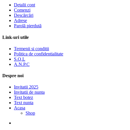
Detalii cont
Comenzi
Descărcări
Adrese
Parolă pierdută
Link-uri utile
Termenii si conditii
Politica de confidentialitate
S.Q.L
A.N.P.C
Despre noi
Invitatii 2025
Invitatii de nunta
Text botez
Text nunta
Acasa
Shop