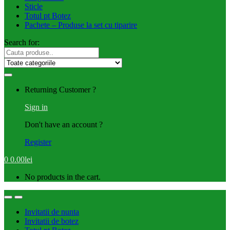
Sticle
Totul pt Botez
Pachete – Produse la set cu tiparire
Search for:
Returning Customer ?
Sign in
Don't have an account ?
Register
0
0.00
lei
No products in the cart.
Invitatii de nunta
Invitatii de botez