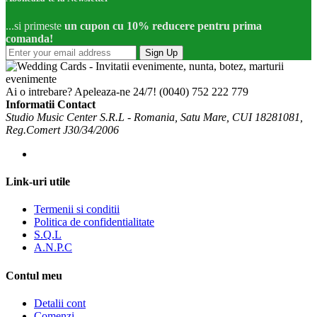
...si primeste
un cupon cu 10% reducere pentru prima
comanda!
Sign Up
Ai o intrebare? Apeleaza-ne 24/7!
(0040) 752 222 779
Informatii Contact
Studio Music Center S.R.L - Romania, Satu Mare, CUI 18281081,
Reg.Comert J30/34/2006
Link-uri utile
Termenii si conditii
Politica de confidentialitate
S.Q.L
A.N.P.C
Contul meu
Detalii cont
Comenzi