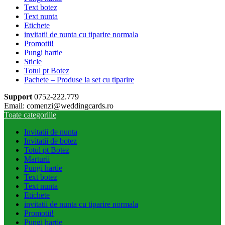
Text botez
Text nunta
Etichete
invitatii de nunta cu tiparire normala
Promotii!
Pungi hartie
Sticle
Totul pt Botez
Pachete – Produse la set cu tiparire
Support
0752-222.779
Email: comenzi@weddingcards.ro
Toate categoriile
Invitatii de nunta
Invitatii de botez
Totul pt Botez
Marturii
Pungi hartie
Text botez
Text nunta
Etichete
invitatii de nunta cu tiparire normala
Promotii!
Pungi hartie