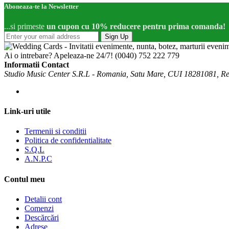
Aboneaza-te la Newsletter
...si primeste
un cupon cu 10% reducere pentru prima comanda!
Sign Up
Ai o intrebare? Apeleaza-ne 24/7!
(0040) 752 222 779
Informatii Contact
Studio Music Center S.R.L - Romania, Satu Mare, CUI 18281081, R
Link-uri utile
Termenii si conditii
Politica de confidentialitate
S.Q.L
A.N.P.C
Contul meu
Detalii cont
Comenzi
Descărcări
Adrese