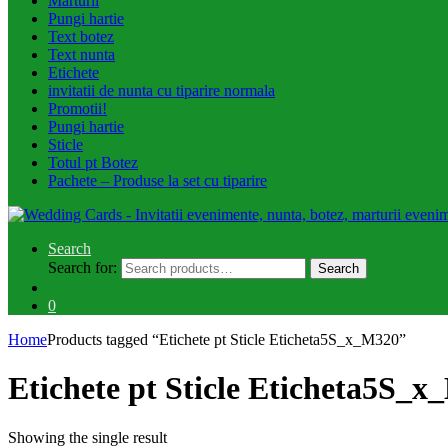
Marturii
Pungi hartie
Text botez
Text nunta
Etichete
invitatii de nunta cu tiparire normala
Promotii!
Pungi hartie
Sticle
Totul pt Botez
Pachete – Produse la set cu tiparire
Search
Search for:
Search
0
Home
Products tagged “Etichete pt Sticle Eticheta5S_x_M320”
Etichete pt Sticle Eticheta5S_
Showing the single result