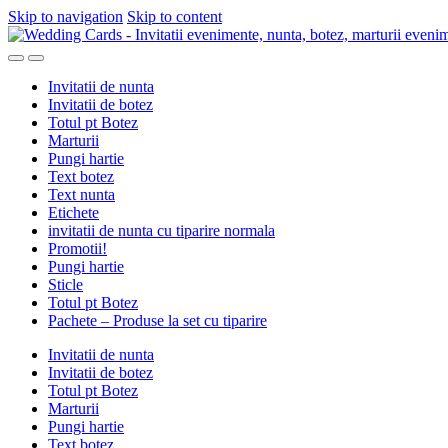
Skip to navigation
Skip to content
Invitatii de nunta
Invitatii de botez
Totul pt Botez
Marturii
Pungi hartie
Text botez
Text nunta
Etichete
invitatii de nunta cu tiparire normala
Promotii!
Pungi hartie
Sticle
Totul pt Botez
Pachete – Produse la set cu tiparire
Invitatii de nunta
Invitatii de botez
Totul pt Botez
Marturii
Pungi hartie
Text botez