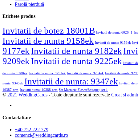
Parolă pierdută
Etichete produs
Invitatii de botez 18001B
Invitatii de nunta 6026_1
In
Invitatii de nunta 9158ek
Invitatii de nunta 9159ek
Invi
9177ek
Invitatii de nunta 9182ek
Invi
9209ek
Invitatii de nunta 9225ek
Invitatii 
de nunta: 9288ek
Invitatii de nunta: 9291ek
Invitatii de nunta: 9294ek
Invitatii de nunta: 929
Invitatii de nunta: 9347ek
nunta: 9345ek
Invitatii de 
19387-arm
Invitatii nunta: 19388-arm
Set Marturii: FlowerBouquet, set 1
©
2021 WeddingCards
- Toate drepturile sunt rezervate
Creat si admi
Contactati-ne
+40 752 222 779
comenzi@weddingcards.ro