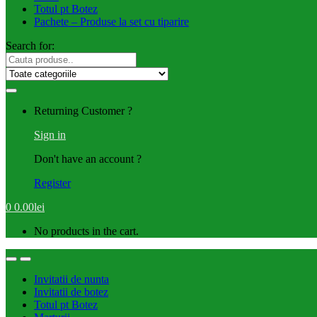
Totul pt Botez
Pachete – Produse la set cu tiparire
Search for:
Returning Customer ?
Sign in
Don't have an account ?
Register
0
0.00
lei
No products in the cart.
Invitatii de nunta
Invitatii de botez
Totul pt Botez