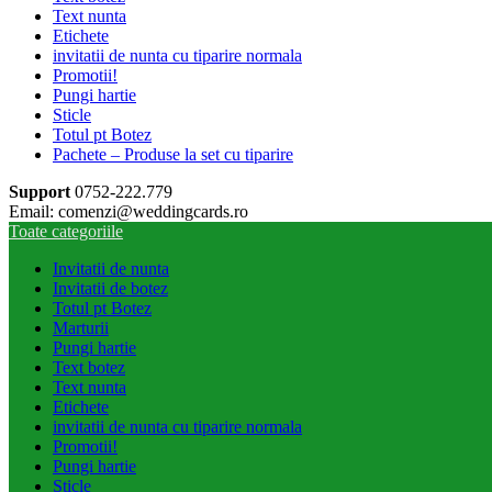
Text nunta
Etichete
invitatii de nunta cu tiparire normala
Promotii!
Pungi hartie
Sticle
Totul pt Botez
Pachete – Produse la set cu tiparire
Support
0752-222.779
Email: comenzi@weddingcards.ro
Toate categoriile
Invitatii de nunta
Invitatii de botez
Totul pt Botez
Marturii
Pungi hartie
Text botez
Text nunta
Etichete
invitatii de nunta cu tiparire normala
Promotii!
Pungi hartie
Sticle