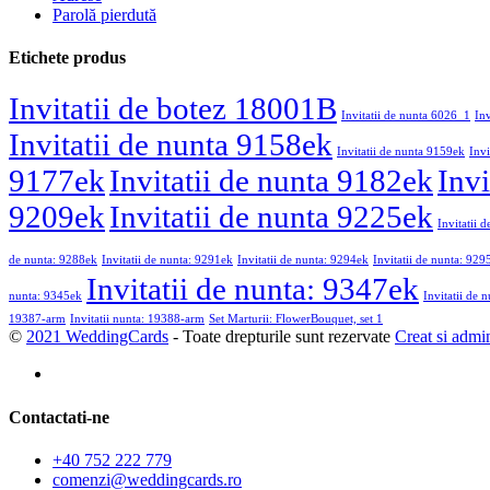
Parolă pierdută
Etichete produs
Invitatii de botez 18001B
Invitatii de nunta 6026_1
In
Invitatii de nunta 9158ek
Invitatii de nunta 9159ek
Invi
9177ek
Invitatii de nunta 9182ek
Invi
9209ek
Invitatii de nunta 9225ek
Invitatii 
de nunta: 9288ek
Invitatii de nunta: 9291ek
Invitatii de nunta: 9294ek
Invitatii de nunta: 929
Invitatii de nunta: 9347ek
nunta: 9345ek
Invitatii de 
19387-arm
Invitatii nunta: 19388-arm
Set Marturii: FlowerBouquet, set 1
©
2021 WeddingCards
- Toate drepturile sunt rezervate
Creat si admi
Contactati-ne
+40 752 222 779
comenzi@weddingcards.ro