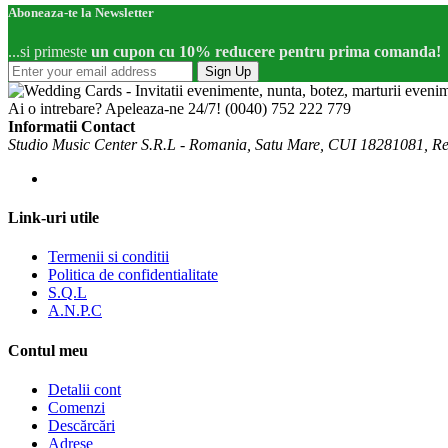
Aboneaza-te la Newsletter
...si primeste
un cupon cu 10% reducere pentru prima comanda!
Sign Up
Ai o intrebare? Apeleaza-ne 24/7!
(0040) 752 222 779
Informatii Contact
Studio Music Center S.R.L - Romania, Satu Mare, CUI 18281081, R
Link-uri utile
Termenii si conditii
Politica de confidentialitate
S.Q.L
A.N.P.C
Contul meu
Detalii cont
Comenzi
Descărcări
Adrese