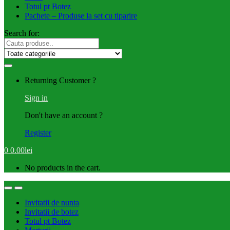
Totul pt Botez
Pachete – Produse la set cu tiparire
Search for:
Returning Customer ?
Sign in
Don't have an account ?
Register
0
0.00
lei
No products in the cart.
Invitatii de nunta
Invitatii de botez
Totul pt Botez