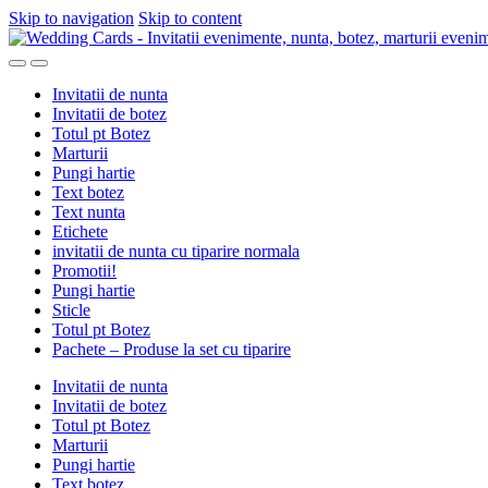
Skip to navigation
Skip to content
Invitatii de nunta
Invitatii de botez
Totul pt Botez
Marturii
Pungi hartie
Text botez
Text nunta
Etichete
invitatii de nunta cu tiparire normala
Promotii!
Pungi hartie
Sticle
Totul pt Botez
Pachete – Produse la set cu tiparire
Invitatii de nunta
Invitatii de botez
Totul pt Botez
Marturii
Pungi hartie
Text botez