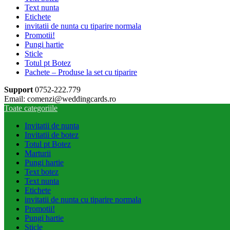
Text nunta
Etichete
invitatii de nunta cu tiparire normala
Promotii!
Pungi hartie
Sticle
Totul pt Botez
Pachete – Produse la set cu tiparire
Support
0752-222.779
Email: comenzi@weddingcards.ro
Toate categoriile
Invitatii de nunta
Invitatii de botez
Totul pt Botez
Marturii
Pungi hartie
Text botez
Text nunta
Etichete
invitatii de nunta cu tiparire normala
Promotii!
Pungi hartie
Sticle