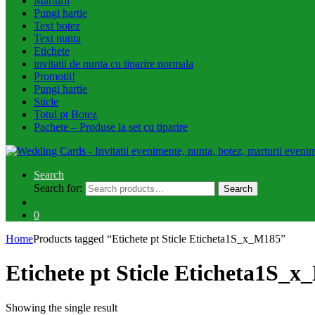
Marturii
Pungi hartie
Text botez
Text nunta
Etichete
invitatii de nunta cu tiparire normala
Promotii!
Pungi hartie
Sticle
Totul pt Botez
Pachete – Produse la set cu tiparire
Search
Search for:
Search
0
Home
Products tagged “Etichete pt Sticle Eticheta1S_x_M185”
Etichete pt Sticle Eticheta1S_
Showing the single result