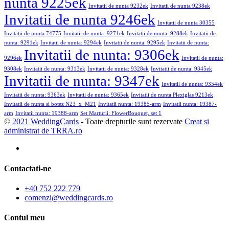
nunta 9225ek
Invitatii de nunta 9232ek
Invitatii de nunta 9238ek
Invitatii de nunta 9246ek
Invitatii de nunta 30355
Invitatii de nunta 74775
Invitatii de nunta: 9271ek
Invitatii de nunta: 9288ek
Invitatii de
nunta: 9291ek
Invitatii de nunta: 9294ek
Invitatii de nunta: 9295ek
Invitatii de nunta:
Invitatii de nunta: 9306ek
9296ek
Invitatii de nunta:
9308ek
Invitatii de nunta: 9313ek
Invitatii de nunta: 9328ek
Invitatii de nunta: 9345ek
Invitatii de nunta: 9347ek
Invitatii de nunta: 9354ek
Invitatii de nunta: 9363ek
Invitatii de nunta: 9365ek
Invitatii de nunta Plexiglas 9213ek
Invitatii de nunta si botez N23_x_M21
Invitatii nunta: 19385-arm
Invitatii nunta: 19387-
arm
Invitatii nunta: 19388-arm
Set Marturii: FlowerBouquet, set 1
©
2021 WeddingCards
- Toate drepturile sunt rezervate
Creat si
administrat de TRRA.ro
Contactati-ne
+40 752 222 779
comenzi@weddingcards.ro
Contul meu