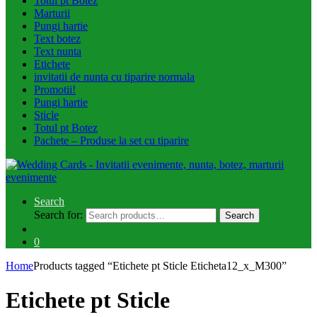
Totul pt Botez
Marturii
Pungi hartie
Text botez
Text nunta
Etichete
invitatii de nunta cu tiparire normala
Promotii!
Pungi hartie
Sticle
Totul pt Botez
Pachete – Produse la set cu tiparire
Search
Search for:
Search
0
Home
Products tagged “Etichete pt Sticle Eticheta12_x_M300”
Etichete pt Sticle