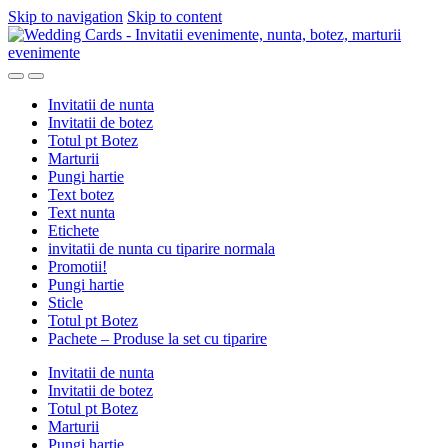
Skip to navigation
Skip to content
Invitatii de nunta
Invitatii de botez
Totul pt Botez
Marturii
Pungi hartie
Text botez
Text nunta
Etichete
invitatii de nunta cu tiparire normala
Promotii!
Pungi hartie
Sticle
Totul pt Botez
Pachete – Produse la set cu tiparire
Invitatii de nunta
Invitatii de botez
Totul pt Botez
Marturii
Pungi hartie