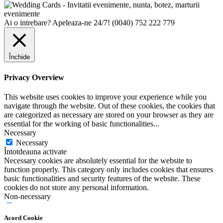
Ai o intrebare? Apeleaza-ne 24/7!
(0040) 752 222 779
Închide
Privacy Overview
This website uses cookies to improve your experience while you
navigate through the website. Out of these cookies, the cookies that
are categorized as necessary are stored on your browser as they are
essential for the working of basic functionalities
...
Necessary
Necessary
Întotdeauna activate
Necessary cookies are absolutely essential for the website to
function properly. This category only includes cookies that ensures
basic functionalities and security features of the website. These
cookies do not store any personal information.
Non-necessary
Non-necessary
Any cookies that may not be particularly necessary for the website
Acord Cookie