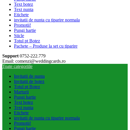
Text botez
Text nunta
Etichete
invitatii de nunta cu tiparire normala
Promotii!
Pungi hartie
Sticle
Totul pt Botez
Pachete – Produse la set cu tiparire
Support
0752-222.779
Email: comenzi@weddingcards.ro
Toate categoriile
Invitatii de nunta
Invitatii de botez
Totul pt Botez
Marturii
Pungi hartie
Text botez
Text nunta
Etichete
invitatii de nunta cu tiparire normala
Promotii!
Pungi hartie