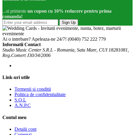
...si primeste
un cupon cu 10% reducere pentru prima
comanda!
Sign Up
Ai o intrebare? Apeleaza-ne 24/7!
(0040) 752 222 779
Informatii Contact
Studio Music Center S.R.L - Romania, Satu Mare, CUI 18281081,
Reg.Comert J30/34/2006
Link-uri utile
Termenii si conditii
Politica de confidentialitate
S.Q.L
A.N.P.C
Contul meu
Detalii cont
Comenzi