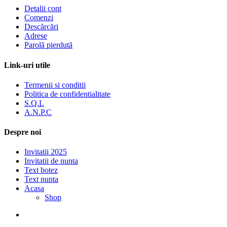
Detalii cont
Comenzi
Descărcări
Adrese
Parolă pierdută
Link-uri utile
Termenii si conditii
Politica de confidentialitate
S.Q.L
A.N.P.C
Despre noi
Invitatii 2025
Invitatii de nunta
Text botez
Text nunta
Acasa
Shop