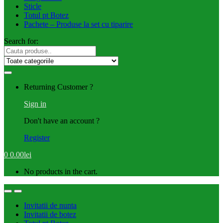
Sticle
Totul pt Botez
Pachete – Produse la set cu tiparire
Search for:
Returning Customer ?
Sign in
Don't have an account ?
Register
0
0.00
lei
No products in the cart.
Invitatii de nunta
Invitatii de botez