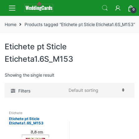
Skip
Skip
0
to
to
navigation
content
Home
Products tagged “Etichete pt Sticle Eticheta1.6S_M153”
Etichete pt Sticle
Eticheta1.6S_M153
Showing the single result
Filters
Etichete
Etichete pt Sticle
Eticheta1.6S_M153