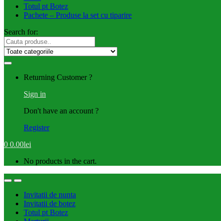
Totul pt Botez
Pachete – Produse la set cu tiparire
Search for:
Returning Customer ?
Sign in
Don't have an account ?
Register
0
0.00
lei
No products in the cart.
Invitatii de nunta
Invitatii de botez
Totul pt Botez