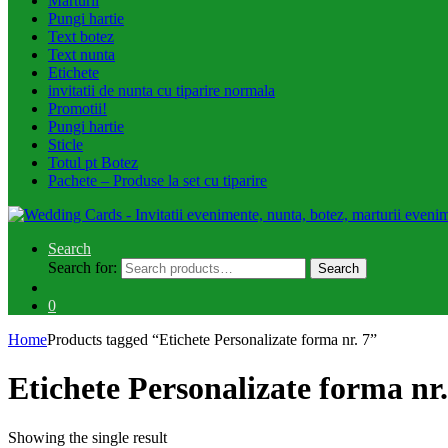
Marturii
Pungi hartie
Text botez
Text nunta
Etichete
invitatii de nunta cu tiparire normala
Promotii!
Pungi hartie
Sticle
Totul pt Botez
Pachete – Produse la set cu tiparire
Search
Search for:
Search
0
Home
Products tagged “Etichete Personalizate forma nr. 7”
Etichete Personalizate forma nr.
Showing the single result