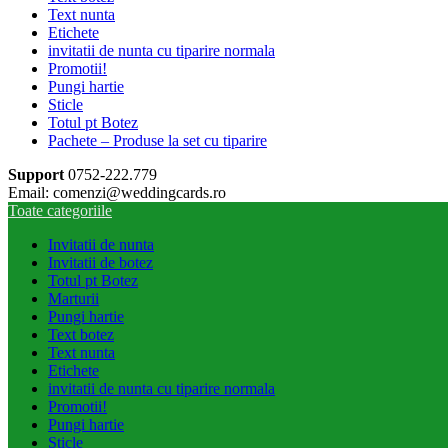
Text nunta
Etichete
invitatii de nunta cu tiparire normala
Promotii!
Pungi hartie
Sticle
Totul pt Botez
Pachete – Produse la set cu tiparire
Support
0752-222.779
Email: comenzi@weddingcards.ro
Toate categoriile
Invitatii de nunta
Invitatii de botez
Totul pt Botez
Marturii
Pungi hartie
Text botez
Text nunta
Etichete
invitatii de nunta cu tiparire normala
Promotii!
Pungi hartie
Sticle