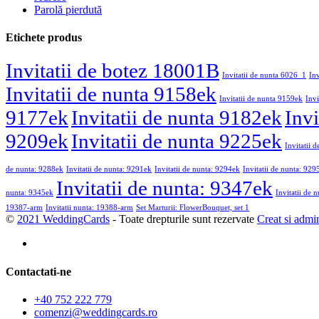
Parolă pierdută
Etichete produs
Invitatii de botez 18001B
Invitatii de nunta 6026_1
In
Invitatii de nunta 9158ek
Invitatii de nunta 9159ek
Invi
9177ek
Invitatii de nunta 9182ek
Invi
9209ek
Invitatii de nunta 9225ek
Invitatii 
de nunta: 9288ek
Invitatii de nunta: 9291ek
Invitatii de nunta: 9294ek
Invitatii de nunta: 929
Invitatii de nunta: 9347ek
nunta: 9345ek
Invitatii de 
19387-arm
Invitatii nunta: 19388-arm
Set Marturii: FlowerBouquet, set 1
©
2021 WeddingCards
- Toate drepturile sunt rezervate
Creat si admi
Contactati-ne
+40 752 222 779
comenzi@weddingcards.ro