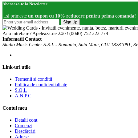
Aboneaza-te la Newsletter
...si primeste
un cupon cu 10% reducere pentru prima comanda!
Sign Up
Ai o intrebare? Apeleaza-ne 24/7!
(0040) 752 222 779
Informatii Contact
Studio Music Center S.R.L - Romania, Satu Mare, CUI 18281081, R
Link-uri utile
Termenii si conditii
Politica de confidentialitate
S.Q.L
A.N.P.C
Contul meu
Detalii cont
Comenzi
Descărcări
Adrese