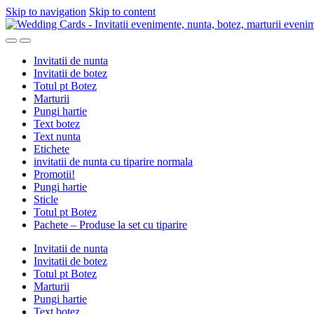
Skip to navigation
Skip to content
Invitatii de nunta
Invitatii de botez
Totul pt Botez
Marturii
Pungi hartie
Text botez
Text nunta
Etichete
invitatii de nunta cu tiparire normala
Promotii!
Pungi hartie
Sticle
Totul pt Botez
Pachete – Produse la set cu tiparire
Invitatii de nunta
Invitatii de botez
Totul pt Botez
Marturii
Pungi hartie
Text botez