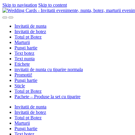
Skip to navigation
Skip to content
Invitatii de nunta
Invitatii de botez
Totul pt Botez
Marturii
Pungi hartie
Text botez
Text nunta
Etichete
invitatii de nunta cu tiparire normala
Promotii!
Pungi hartie
Sticle
Totul pt Botez
Pachete – Produse la set cu tiparire
Invitatii de nunta
Invitatii de botez
Totul pt Botez
Marturii
Pungi hartie
Text botez