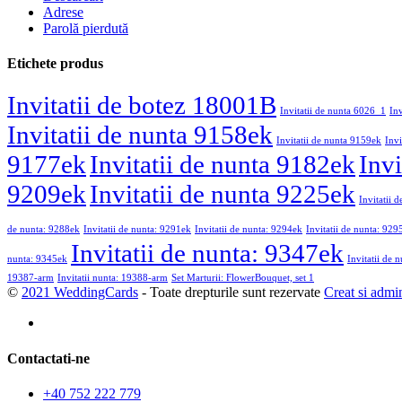
Adrese
Parolă pierdută
Etichete produs
Invitatii de botez 18001B
Invitatii de nunta 6026_1
In
Invitatii de nunta 9158ek
Invitatii de nunta 9159ek
Invi
9177ek
Invitatii de nunta 9182ek
Invi
9209ek
Invitatii de nunta 9225ek
Invitatii 
de nunta: 9288ek
Invitatii de nunta: 9291ek
Invitatii de nunta: 9294ek
Invitatii de nunta: 929
Invitatii de nunta: 9347ek
nunta: 9345ek
Invitatii de 
19387-arm
Invitatii nunta: 19388-arm
Set Marturii: FlowerBouquet, set 1
©
2021 WeddingCards
- Toate drepturile sunt rezervate
Creat si admi
Contactati-ne
+40 752 222 779