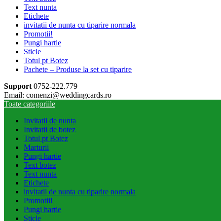
Text nunta
Etichete
invitatii de nunta cu tiparire normala
Promotii!
Pungi hartie
Sticle
Totul pt Botez
Pachete – Produse la set cu tiparire
Support
0752-222.779
Email: comenzi@weddingcards.ro
Toate categoriile
Invitatii de nunta
Invitatii de botez
Totul pt Botez
Marturii
Pungi hartie
Text botez
Text nunta
Etichete
invitatii de nunta cu tiparire normala
Promotii!
Pungi hartie
Sticle