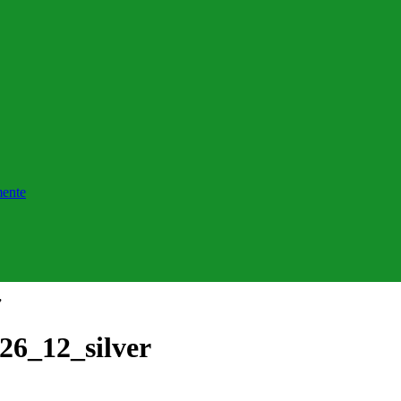
”
_26_12_silver