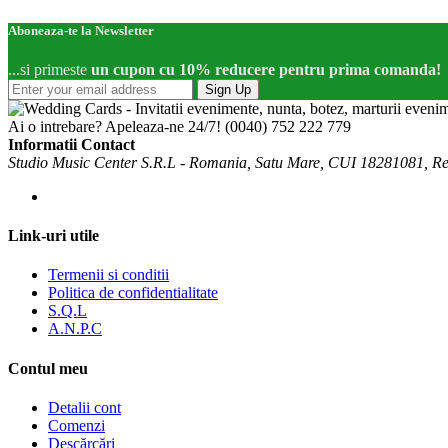
Aboneaza-te la Newsletter
...si primeste
un cupon cu 10% reducere pentru prima comanda!
Sign Up
Ai o intrebare? Apeleaza-ne 24/7!
(0040) 752 222 779
Informatii Contact
Studio Music Center S.R.L - Romania, Satu Mare, CUI 18281081, R
Link-uri utile
Termenii si conditii
Politica de confidentialitate
S.Q.L
A.N.P.C
Contul meu
Detalii cont
Comenzi
Descărcări