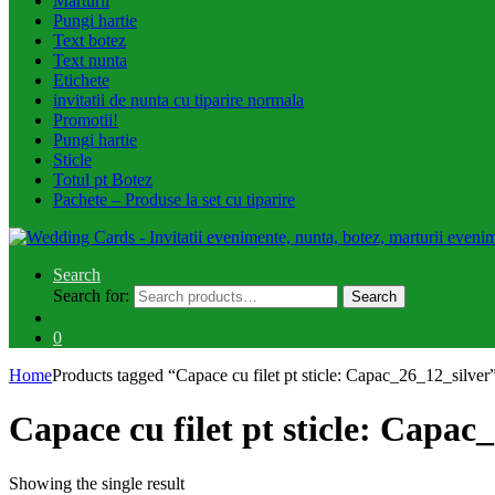
Marturii
Pungi hartie
Text botez
Text nunta
Etichete
invitatii de nunta cu tiparire normala
Promotii!
Pungi hartie
Sticle
Totul pt Botez
Pachete – Produse la set cu tiparire
Search
Search for:
Search
0
Home
Products tagged “Capace cu filet pt sticle: Capac_26_12_silver
Capace cu filet pt sticle: Capac
Showing the single result