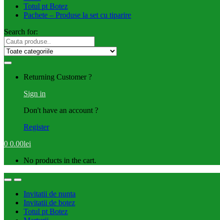
Totul pt Botez
Pachete – Produse la set cu tiparire
Search for:
Returning Customer ?
Sign in
Don't have an account ?
Register
0
0.00
lei
No products in the cart.
Invitatii de nunta
Invitatii de botez
Totul pt Botez