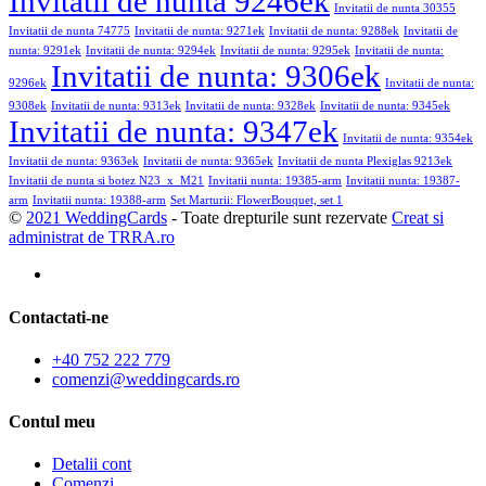
Invitatii de nunta 9246ek
Invitatii de nunta 30355
Invitatii de nunta 74775
Invitatii de nunta: 9271ek
Invitatii de nunta: 9288ek
Invitatii de
nunta: 9291ek
Invitatii de nunta: 9294ek
Invitatii de nunta: 9295ek
Invitatii de nunta:
Invitatii de nunta: 9306ek
9296ek
Invitatii de nunta:
9308ek
Invitatii de nunta: 9313ek
Invitatii de nunta: 9328ek
Invitatii de nunta: 9345ek
Invitatii de nunta: 9347ek
Invitatii de nunta: 9354ek
Invitatii de nunta: 9363ek
Invitatii de nunta: 9365ek
Invitatii de nunta Plexiglas 9213ek
Invitatii de nunta si botez N23_x_M21
Invitatii nunta: 19385-arm
Invitatii nunta: 19387-
arm
Invitatii nunta: 19388-arm
Set Marturii: FlowerBouquet, set 1
©
2021 WeddingCards
- Toate drepturile sunt rezervate
Creat si
administrat de TRRA.ro
Contactati-ne
+40 752 222 779
comenzi@weddingcards.ro
Contul meu
Detalii cont
Comenzi