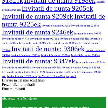
9182ek
Invitatii de nunta 9198ek
Invitatii
Invitatii de nunta 9205ek
de nunta 9201ek
Invitatii de nunta 9209ek
Invitatii de
nunta 9225ek
Invitatii de nunta 9232ek
Invitatii de nunta 9238ek
Invitatii de nunta 9246ek
Invitatii de nunta 30355
Invitatii de nunta 74775
Invitatii de nunta: 9271ek
Invitatii de nunta: 9288ek
Invitatii de
nunta: 9291ek
Invitatii de nunta: 9294ek
Invitatii de nunta: 9295ek
Invitatii de nunta:
Invitatii de nunta: 9306ek
9296ek
Invitatii de nunta:
9308ek
Invitatii de nunta: 9313ek
Invitatii de nunta: 9328ek
Invitatii de nunta: 9345ek
Invitatii de nunta: 9347ek
Invitatii de nunta: 9354ek
Invitatii de nunta: 9363ek
Invitatii de nunta: 9365ek
Invitatii de nunta Plexiglas 9213ek
Invitatii de nunta si botez N23_x_M21
Invitatii nunta: 19385-arm
Invitatii nunta: 19387-
arm
Invitatii nunta: 19388-arm
Set Marturii: FlowerBouquet, set 1
Livrare in cel mai scurt timp
Perzonalizare invitatii
Pintare invitatii
Aboneaza-te la Newsletter
...si primeste
un cupon cu 10% reducere pentru prima