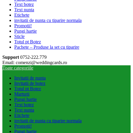
Text botez
Text nunta
Etichete
invitatii de nunta cu tiparire normala
Promotii!
Pungi hartie
Sticle
Totul pt Botez
Pachete – Produse la set cu tiparire
Support
0752-222.779
Email: comenzi@weddingcards.ro
Toate categoriile
Invitatii de nunta
Invitatii de botez
Totul pt Botez
Marturii
Pungi hartie
Text botez
Text nunta
Etichete
invitatii de nunta cu tiparire normala
Promotii!
Pungi hartie