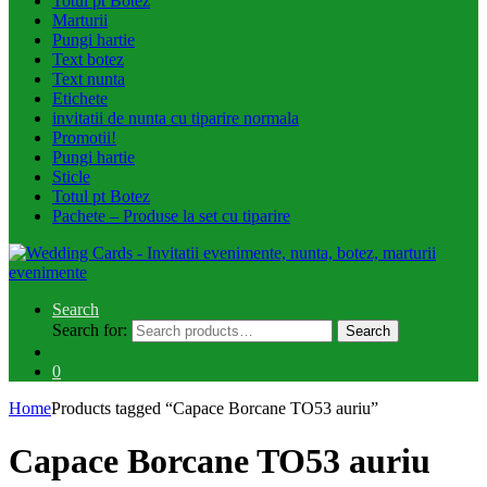
Totul pt Botez
Marturii
Pungi hartie
Text botez
Text nunta
Etichete
invitatii de nunta cu tiparire normala
Promotii!
Pungi hartie
Sticle
Totul pt Botez
Pachete – Produse la set cu tiparire
Search
Search for:
Search
0
Home
Products tagged “Capace Borcane TO53 auriu”
Capace Borcane TO53 auriu