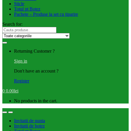
Sticle
Totul pt Botez
Pachete – Produse la set cu tiparire
Search for:
Returning Customer ?
Sign in
Don't have an account ?
Register
0
0.00
lei
No products in the cart.
Invitatii de nunta
Invitatii de botez