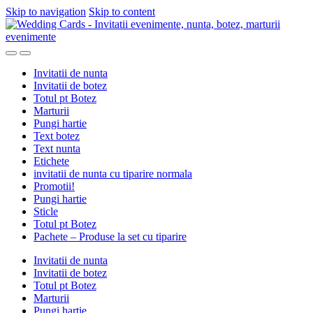
Skip to navigation
Skip to content
Invitatii de nunta
Invitatii de botez
Totul pt Botez
Marturii
Pungi hartie
Text botez
Text nunta
Etichete
invitatii de nunta cu tiparire normala
Promotii!
Pungi hartie
Sticle
Totul pt Botez
Pachete – Produse la set cu tiparire
Invitatii de nunta
Invitatii de botez
Totul pt Botez
Marturii
Pungi hartie