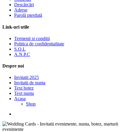
Descărcări
Adrese
Parolă pierdută
Link-uri utile
Termenii si conditii
Politica de confidentialitate
S.Q.L
A.N.P.C
Despre noi
Invitatii 2025
Invitatii de nunta
Text botez
Text nunta
Acasa
Shop