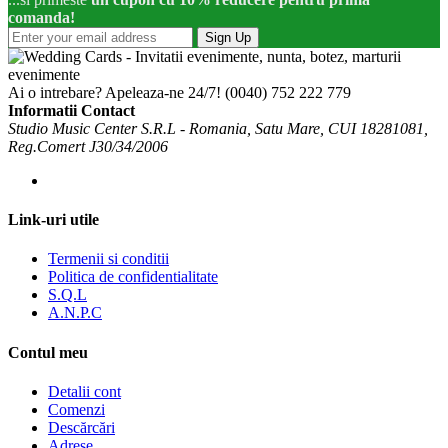
comanda!
Sign Up
Ai o intrebare? Apeleaza-ne 24/7!
(0040) 752 222 779
Informatii Contact
Studio Music Center S.R.L - Romania, Satu Mare, CUI 18281081,
Reg.Comert J30/34/2006
Link-uri utile
Termenii si conditii
Politica de confidentialitate
S.Q.L
A.N.P.C
Contul meu
Detalii cont
Comenzi
Descărcări
Adrese