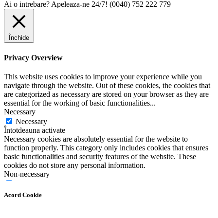
Ai o intrebare? Apeleaza-ne 24/7!
(0040) 752 222 779
Închide
Privacy Overview
This website uses cookies to improve your experience while you
navigate through the website. Out of these cookies, the cookies that
are categorized as necessary are stored on your browser as they are
essential for the working of basic functionalities
...
Necessary
Necessary
Întotdeauna activate
Necessary cookies are absolutely essential for the website to
function properly. This category only includes cookies that ensures
basic functionalities and security features of the website. These
cookies do not store any personal information.
Non-necessary
Non-necessary
Any cookies that may not be particularly necessary for the website
Acord Cookie
to function and is used specifically to collect user personal data via
analytics, ads, other embedded contents are termed as non-necessary