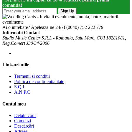
comanda!
Sign Up
Ai o intrebare? Apeleaza-ne 24/7!
(0040) 752 222 779
Informatii Contact
Studio Music Center S.R.L - Romania, Satu Mare, CUI 18281081,
Reg.Comert J30/34/2006
Link-uri utile
Termenii si conditii
Politica de confidentialitate
S.Q.L
A.N.P.C
Contul meu
Detalii cont
Comenzi
Descărcări
Adrese