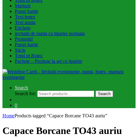
Totul pt Botez
Marturii
Pungi hartie
Text botez
Text nunta
Etichete
invitatii de nunta cu tiparire normala
Promotii!
Pungi hartie
Sticle
Totul pt Botez
Pachete – Produse la set cu tiparire
Search
Search for:
Search
0
Home
Products tagged “Capace Borcane TO43 auriu”
Capace Borcane TO43 auriu