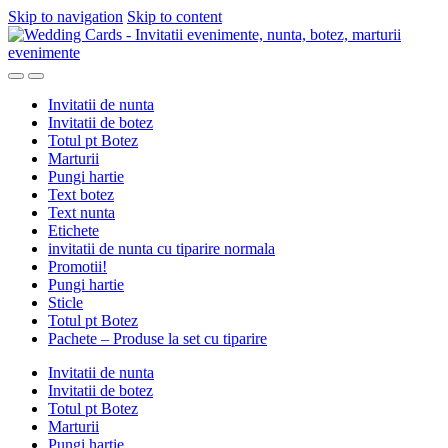
Skip to navigation
Skip to content
Invitatii de nunta
Invitatii de botez
Totul pt Botez
Marturii
Pungi hartie
Text botez
Text nunta
Etichete
invitatii de nunta cu tiparire normala
Promotii!
Pungi hartie
Sticle
Totul pt Botez
Pachete – Produse la set cu tiparire
Invitatii de nunta
Invitatii de botez
Totul pt Botez
Marturii
Pungi hartie