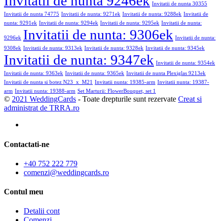
Invitatii de nunta 9246ek
Invitatii de nunta 30355
Invitatii de nunta 74775
Invitatii de nunta: 9271ek
Invitatii de nunta: 9288ek
Invitatii de
nunta: 9291ek
Invitatii de nunta: 9294ek
Invitatii de nunta: 9295ek
Invitatii de nunta:
Invitatii de nunta: 9306ek
9296ek
Invitatii de nunta:
9308ek
Invitatii de nunta: 9313ek
Invitatii de nunta: 9328ek
Invitatii de nunta: 9345ek
Invitatii de nunta: 9347ek
Invitatii de nunta: 9354ek
Invitatii de nunta: 9363ek
Invitatii de nunta: 9365ek
Invitatii de nunta Plexiglas 9213ek
Invitatii de nunta si botez N23_x_M21
Invitatii nunta: 19385-arm
Invitatii nunta: 19387-
arm
Invitatii nunta: 19388-arm
Set Marturii: FlowerBouquet, set 1
©
2021 WeddingCards
- Toate drepturile sunt rezervate
Creat si
administrat de TRRA.ro
Contactati-ne
+40 752 222 779
comenzi@weddingcards.ro
Contul meu
Detalii cont
Comenzi