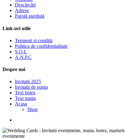
Descărcări
Adrese
Parolă pierdută
Link-uri utile
Termenii si conditii
Politica de confidentialitate
S.Q.L
A.N.P.C
Despre noi
Invitatii 2025
Invitatii de nunta
Text botez
Text nunta
Acasa
Shop