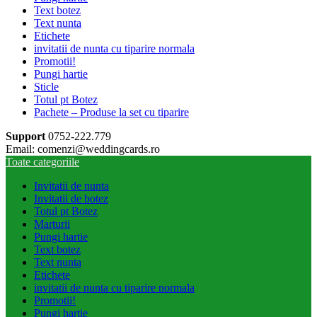
Text botez
Text nunta
Etichete
invitatii de nunta cu tiparire normala
Promotii!
Pungi hartie
Sticle
Totul pt Botez
Pachete – Produse la set cu tiparire
Support
0752-222.779
Email: comenzi@weddingcards.ro
Toate categoriile
Invitatii de nunta
Invitatii de botez
Totul pt Botez
Marturii
Pungi hartie
Text botez
Text nunta
Etichete
invitatii de nunta cu tiparire normala
Promotii!
Pungi hartie