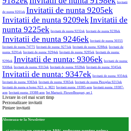
9182ek
Invitatii de nunta 9198ek
Invitatii
Invitatii de nunta 9205ek
de nunta 9201ek
Invitatii de nunta 9209ek
Invitatii de
nunta 9225ek
Invitatii de nunta 9232ek
Invitatii de nunta 9238ek
Invitatii de nunta 9246ek
Invitatii de nunta 30355
Invitatii de nunta 74775
Invitatii de nunta: 9271ek
Invitatii de nunta: 9288ek
Invitatii de
nunta: 9291ek
Invitatii de nunta: 9294ek
Invitatii de nunta: 9295ek
Invitatii de nunta:
Invitatii de nunta: 9306ek
9296ek
Invitatii de nunta:
9308ek
Invitatii de nunta: 9313ek
Invitatii de nunta: 9328ek
Invitatii de nunta: 9345ek
Invitatii de nunta: 9347ek
Invitatii de nunta: 9354ek
Invitatii de nunta: 9363ek
Invitatii de nunta: 9365ek
Invitatii de nunta Plexiglas 9213ek
Invitatii de nunta si botez N23_x_M21
Invitatii nunta: 19385-arm
Invitatii nunta: 19387-
arm
Invitatii nunta: 19388-arm
Set Marturii: FlowerBouquet, set 1
Livrare in cel mai scurt timp
Perzonalizare invitatii
Pintare invitatii
Aboneaza-te la Newsletter
...si primeste
un cupon cu 10% reducere pentru prima