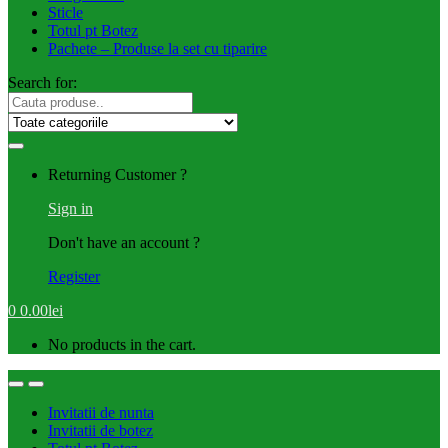
Sticle
Totul pt Botez
Pachete – Produse la set cu tiparire
Search for:
Returning Customer ?
Sign in
Don't have an account ?
Register
0
0.00
lei
No products in the cart.
Invitatii de nunta
Invitatii de botez